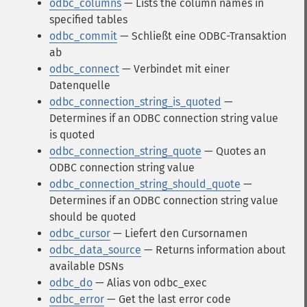
odbc_columns
— Lists the column names in
specified tables
odbc_commit
— Schließt eine ODBC-Transaktion
ab
odbc_connect
— Verbindet mit einer
Datenquelle
odbc_connection_string_is_quoted
—
Determines if an ODBC connection string value
is quoted
odbc_connection_string_quote
— Quotes an
ODBC connection string value
odbc_connection_string_should_quote
—
Determines if an ODBC connection string value
should be quoted
odbc_cursor
— Liefert den Cursornamen
odbc_data_source
— Returns information about
available DSNs
odbc_do
— Alias von odbc_exec
odbc_error
— Get the last error code