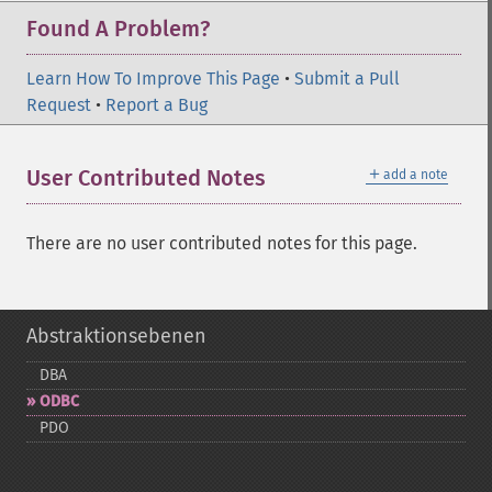
Found A Problem?
Learn How To Improve This Page
•
Submit a Pull
Request
•
Report a Bug
＋
User Contributed Notes
add a note
There are no user contributed notes for this page.
Abstraktionsebenen
DBA
ODBC
PDO