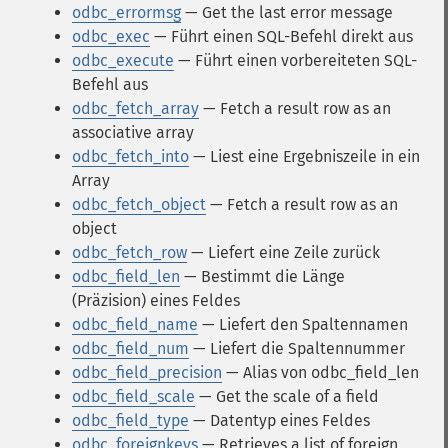
odbc_errormsg
— Get the last error message
odbc_exec
— Führt einen SQL-Befehl direkt aus
odbc_execute
— Führt einen vorbereiteten SQL-
Befehl aus
odbc_fetch_array
— Fetch a result row as an
associative array
odbc_fetch_into
— Liest eine Ergebniszeile in ein
Array
odbc_fetch_object
— Fetch a result row as an
object
odbc_fetch_row
— Liefert eine Zeile zurück
odbc_field_len
— Bestimmt die Länge
(Präzision) eines Feldes
odbc_field_name
— Liefert den Spaltennamen
odbc_field_num
— Liefert die Spaltennummer
odbc_field_precision
— Alias von odbc_field_len
odbc_field_scale
— Get the scale of a field
odbc_field_type
— Datentyp eines Feldes
odbc_foreignkeys
— Retrieves a list of foreign