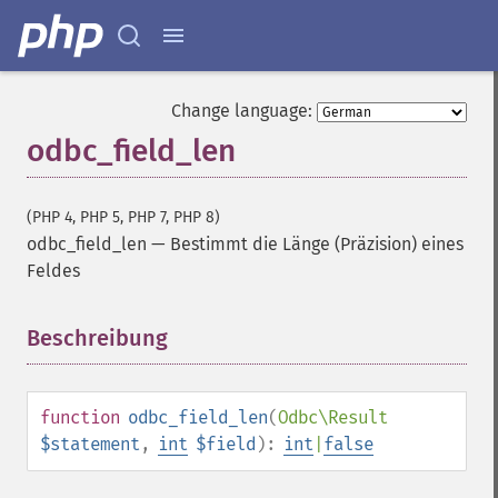
Change language:
odbc_field_len
(PHP 4, PHP 5, PHP 7, PHP 8)
odbc_field_len
—
Bestimmt die Länge (Präzision) eines
Feldes
Beschreibung
¶
function
odbc_field_len
(
Odbc\Result
$statement
,
int
$field
):
int
|
false