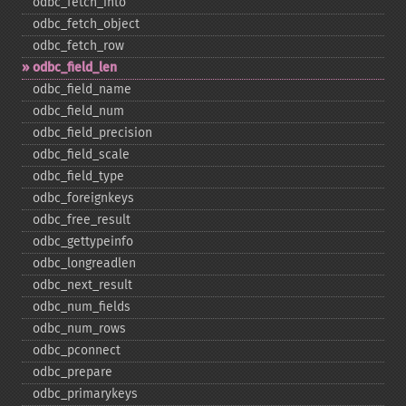
odbc_​fetch_​into
odbc_​fetch_​object
odbc_​fetch_​row
odbc_​field_​len
odbc_​field_​name
odbc_​field_​num
odbc_​field_​precision
odbc_​field_​scale
odbc_​field_​type
odbc_​foreignkeys
odbc_​free_​result
odbc_​gettypeinfo
odbc_​longreadlen
odbc_​next_​result
odbc_​num_​fields
odbc_​num_​rows
odbc_​pconnect
odbc_​prepare
odbc_​primarykeys