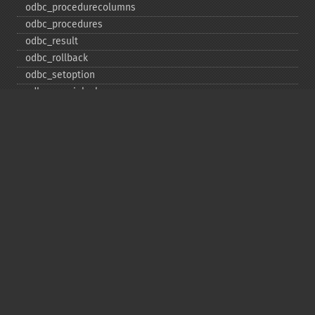
odbc_​procedurecolumns
odbc_​procedures
odbc_​result
odbc_​rollback
odbc_​setoption
odbc_​specialcolumns
odbc_​statistics
odbc_​tableprivileges
odbc_​tables
Deprecated
odbc_​result_​all
Copyright © 2001-2026 The PHP Documentation
Group