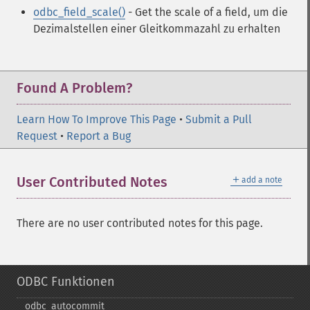
odbc_field_scale()
- Get the scale of a field
, um die
Dezimalstellen einer Gleitkommazahl zu erhalten
Found A Problem?
Learn How To Improve This Page
•
Submit a Pull
Request
•
Report a Bug
＋
User Contributed Notes
add a note
There are no user contributed notes for this page.
ODBC Funktionen
odbc_​autocommit