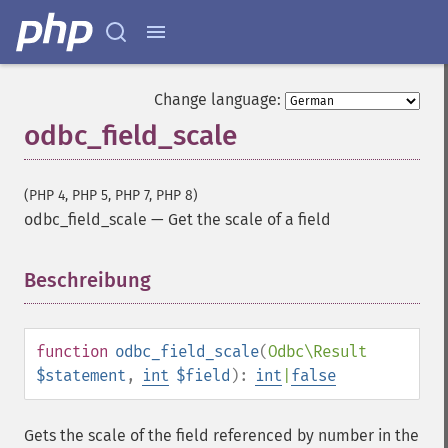
Change language:
odbc_field_scale
(PHP 4, PHP 5, PHP 7, PHP 8)
odbc_field_scale
—
Get the scale of a field
Beschreibung
¶
function
odbc_field_scale
(
Odbc\Result
$statement
,
int
$field
):
int
|
false
Gets the scale of the field referenced by number in the