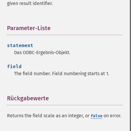
given result identifier.
Parameter-Liste
¶
statement
Das ODBC-Ergebnis-Objekt.
field
The field number. Field numbering starts at 1.
Rückgabewerte
¶
Returns the field scale as an integer, or
on error.
false