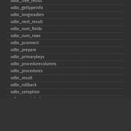
odbc_​free_​result
odbc_​gettypeinfo
odbc_​longreadlen
odbc_​next_​result
odbc_​num_​fields
odbc_​num_​rows
odbc_​pconnect
odbc_​prepare
odbc_​primarykeys
odbc_​procedurecolumns
odbc_​procedures
odbc_​result
odbc_​rollback
odbc_​setoption
odbc_​specialcolumns
odbc_​statistics
odbc_​tableprivileges
odbc_​tables
Deprecated