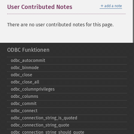
＋
User Contributed Notes
add a note
There are no user contributed notes for this page.
ODBC Funktionen
odbc_​autocommit
odbc_​binmode
odbc_​close
odbc_​close_​all
odbc_​columnprivileges
odbc_​columns
odbc_​commit
odbc_​connect
odbc_​connection_​string_​is_​quoted
odbc_​connection_​string_​quote
odbc_​connection_​string_​should_​quote