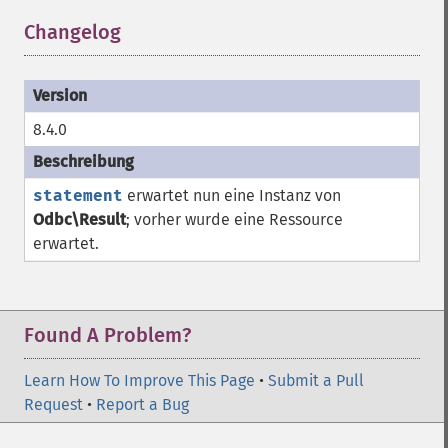
Changelog
¶
8.4.0
statement
erwartet nun eine Instanz von
Odbc\Result
; vorher wurde eine
Ressource
erwartet.
Found A Problem?
Learn How To Improve This Page
•
Submit a Pull
Request
•
Report a Bug