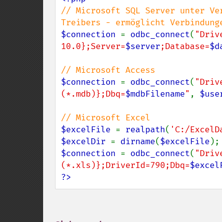
// Microsoft SQL Server unter Ve
$connection 
= 
odbc_connect
(
"Driv
10.0};Server=
$server
;Database=
$d
$connection 
= 
odbc_connect
(
"Driv
(*.mdb)};Dbq=
$mdbFilename
"
, 
$use
$excelFile 
= 
realpath
(
'C:/ExcelD
$excelDir 
= 
dirname
(
$excelFile
$connection 
= 
odbc_connect
(
"Driv
(*.xls)};DriverId=790;Dbq=
$excel
?>