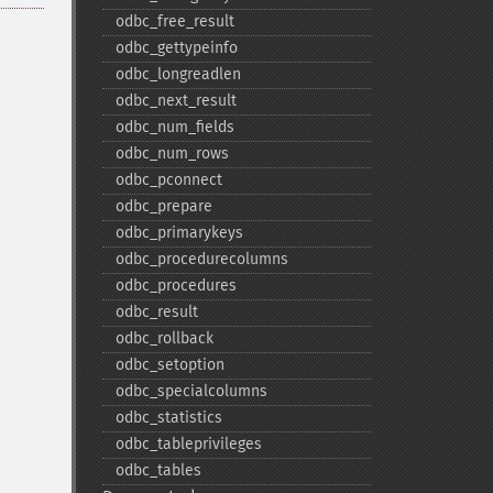
odbc_​free_​result
odbc_​gettypeinfo
odbc_​longreadlen
odbc_​next_​result
odbc_​num_​fields
odbc_​num_​rows
odbc_​pconnect
odbc_​prepare
odbc_​primarykeys
odbc_​procedurecolumns
odbc_​procedures
odbc_​result
odbc_​rollback
odbc_​setoption
odbc_​specialcolumns
odbc_​statistics
odbc_​tableprivileges
odbc_​tables