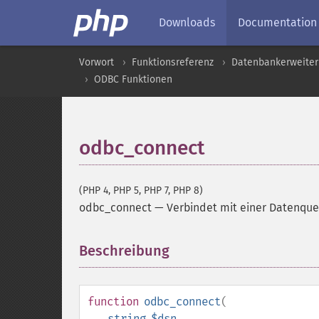
Downloads
Documentation
Vorwort
Funktionsreferenz
Datenbankerweite
ODBC Funktionen
odbc_connect
(PHP 4, PHP 5, PHP 7, PHP 8)
odbc_connect
—
Verbindet mit einer Datenque
Beschreibung
¶
function
odbc_connect
(
string
$dsn
,