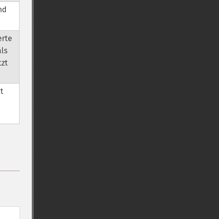
nd
erte
als
zt
zt