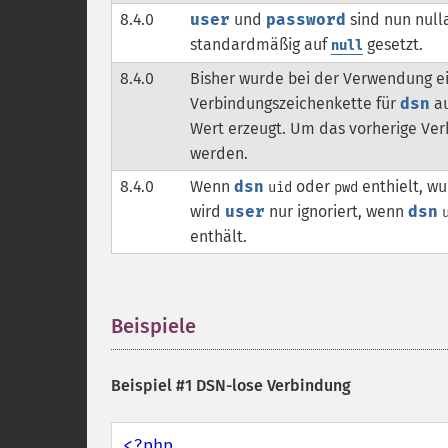
8.4.0
user
und
password
sind nun null
standardmäßig auf
gesetzt.
null
8.4.0
Bisher wurde bei der Verwendung ei
Verbindungszeichenkette für
dsn
au
Wert erzeugt. Um das vorherige Ver
werden.
8.4.0
Wenn
dsn
oder
enthielt, w
uid
pwd
wird
user
nur ignoriert, wenn
dsn
enthält.
Beispiele
¶
Beispiel #1 DSN-lose Verbindung