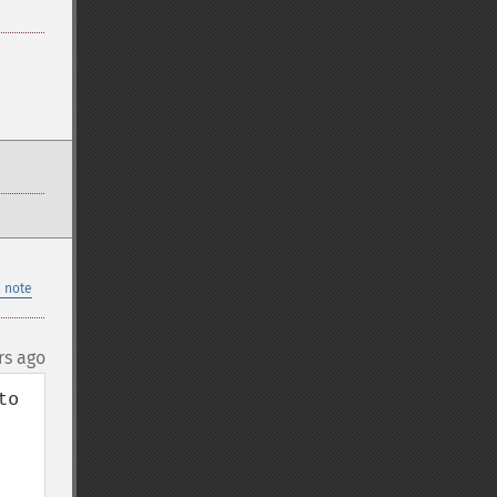
 note
rs ago
o 