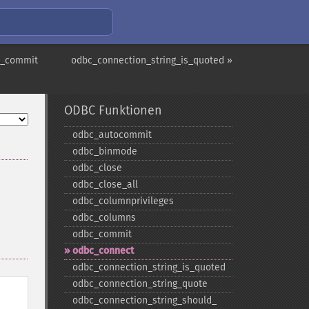
c_commit
odbc_connection_string_is_quoted »
ODBC Funktionen
odbc_​autocommit
odbc_​binmode
odbc_​close
odbc_​close_​all
odbc_​columnprivileges
odbc_​columns
odbc_​commit
odbc_​connect
odbc_​connection_​string_​is_​quoted
odbc_​connection_​string_​quote
odbc_​connection_​string_​should_​