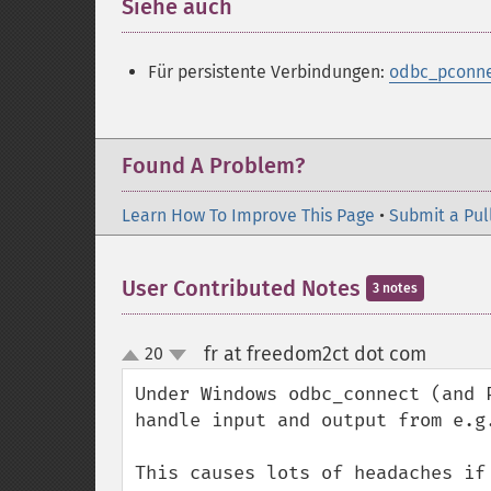
Siehe auch
¶
Für persistente Verbindungen:
odbc_pconne
Found A Problem?
Learn How To Improve This Page
•
Submit a Pul
User Contributed Notes
3 notes
fr at freedom2ct dot com
20
¶
up
down
Under Windows odbc_connect (and 
handle input and output from e.g
This causes lots of headaches if