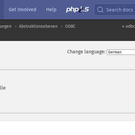
Get Involved
Help
Search docs
rungen
Abstraktionsebenen
ODBC
« odb
Change language:
lle