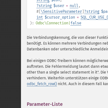
?
string
$user
=
null
,
#[
\SensitiveParameter
]
?
string
$pa
int
$cursor_option
=
SQL_CUR_USE_
):
Odbc\Connection
|
false
Die Verbindungskennung, die von dieser Funkt
benötigt. Es können mehrere Verbindungen neb
Datenbanken oder unterschiedliche Anmeldei
Bei einigen ODBC-Treibern können möglicherw
auftreten. Die Fehlermeldung lautet dann etwa
other than a single select statement in it".
verhindern. Weiterhin unterstützen einige OD
odbc_fetch_row()
nicht. Auch in diesem Fall 
Parameter-Liste
¶