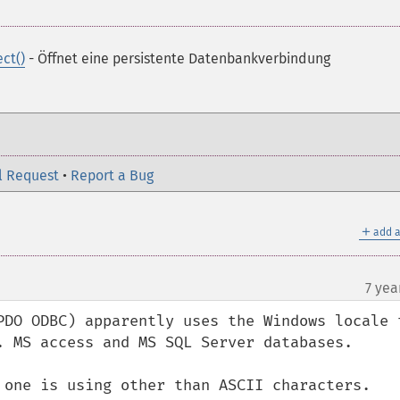
ct()
- Öffnet eine persistente Datenbankverbindung
l Request
•
Report a Bug
＋
add a
7 yea
PDO ODBC) apparently uses the Windows locale t
. MS access and MS SQL Server databases.

 one is using other than ASCII characters.
