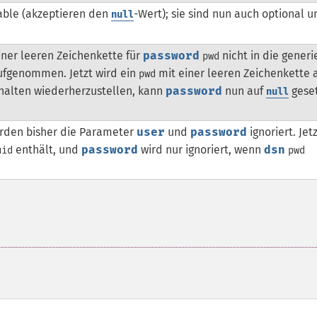
able (akzeptieren den
-Wert); sie sind nun auch optional u
null
ner leeren Zeichenkette für
password
nicht in die generi
pwd
fgenommen. Jetzt wird ein
mit einer leeren Zeichenkette 
pwd
halten wiederherzustellen, kann
password
nun auf
geset
null
urden bisher die Parameter
user
und
password
ignoriert. Jet
enthält, und
password
wird nur ignoriert, wenn
dsn
uid
pwd