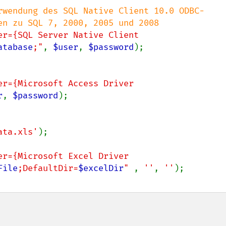
rwendung des SQL Native Client 10.0 ODBC-
er={SQL Server Native Client 
atabase
;"
, 
$user
, 
$password
);

er={Microsoft Access Driver 
r
, 
$password
);

ata.xls'
er={Microsoft Excel Driver 
File
;DefaultDir=
$excelDir
" 
, 
''
, 
''