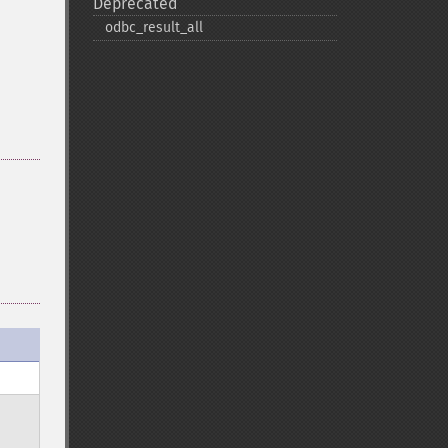
Deprecated
odbc_​result_​all