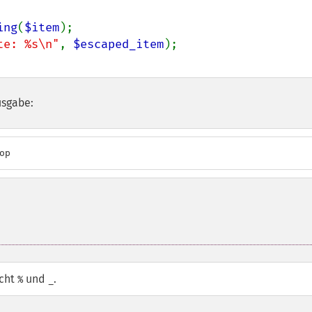
ing
(
$item
te: %s\n"
, 
$escaped_item
usgabe:
op
icht
und
.
%
_