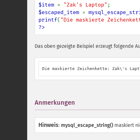
$item 
= 
"Zak's Laptop"
$escaped_item 
= 
mysql_escape_str
printf
(
"Die maskierte Zeichenket
?>
Das oben gezeigte Beispiel erzeugt folgende A
Die maskierte Zeichenkette: Zak\'s Lapt
Anmerkungen
¶
Hinweis
:
mysql_escape_string()
maskiert n