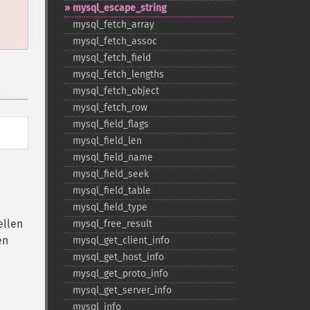
mysql_​escape_​string
mysql_​fetch_​array
mysql_​fetch_​assoc
mysql_​fetch_​field
mysql_​fetch_​lengths
mysql_​fetch_​object
mysql_​fetch_​row
mysql_​field_​flags
mysql_​field_​len
mysql_​field_​name
mysql_​field_​seek
mysql_​field_​table
mysql_​field_​type
ellen
mysql_​free_​result
en
mysql_​get_​client_​info
mysql_​get_​host_​info
mysql_​get_​proto_​info
mysql_​get_​server_​info
mysql_​info