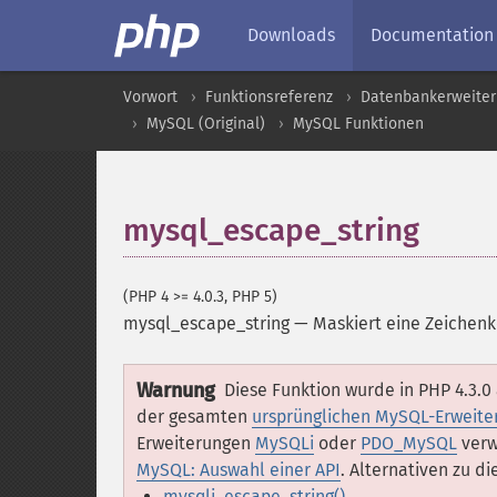
Downloads
Documentation
Vorwort
Funktionsreferenz
Datenbankerweite
MySQL (Original)
MySQL Funktionen
mysql_escape_string
(PHP 4 >= 4.0.3, PHP 5)
mysql_escape_string
—
Maskiert eine Zeichen
Warnung
Diese Funktion wurde in PHP 4.3.0
der gesamten
ursprünglichen MySQL-Erweite
Erweiterungen
MySQLi
oder
PDO_MySQL
verw
MySQL: Auswahl einer API
. Alternativen zu d
mysqli_escape_string()