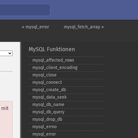
« mysql_error
mysql_fetch_array »
MySQL Funktionen
mysql_​affected_​rows
mysql_​client_​encoding
mysql_​close
mysql_​connect
mysql_​create_​db
mysql_​data_​seek
mysql_​db_​name
 mit
mysql_​db_​query
mysql_​drop_​db
mysql_​errno
mysql_​error