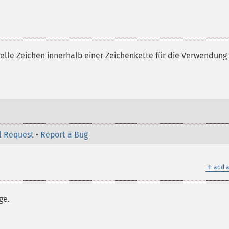
ielle Zeichen innerhalb einer Zeichenkette für die Verwendung 
l Request
•
Report a Bug
＋
add a
ge.