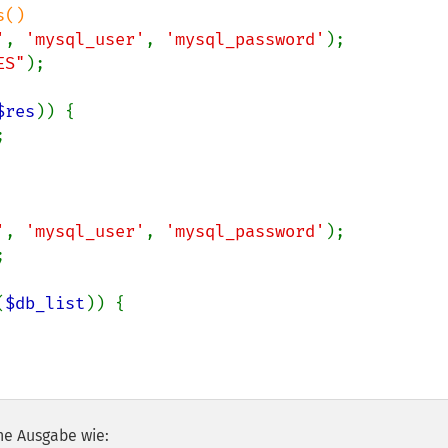
'
, 
'mysql_user'
, 
'mysql_password'
ES"
);

$res
)) {



'
, 
'mysql_user'
, 
'mysql_password'


(
$db_list
)) {

he Ausgabe wie: