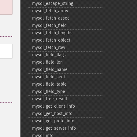
mysql_​escape_​string
mysql_​fetch_​array
mysql_​fetch_​assoc
mysql_​fetch_​field
mysql_​fetch_​lengths
mysql_​fetch_​object
mysql_​fetch_​row
mysql_​field_​flags
mysql_​field_​len
mysql_​field_​name
mysql_​field_​seek
mysql_​field_​table
mysql_​field_​type
mysql_​free_​result
mysql_​get_​client_​info
mysql_​get_​host_​info
mysql_​get_​proto_​info
mysql_​get_​server_​info
mysql_​info