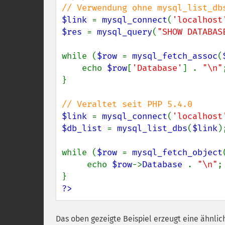
$link 
= 
mysql_connect
(
'localhost
$res 
= 
mysql_query
(
"SHOW DATABAS
while (
$row 
= 
mysql_fetch_assoc
(
    echo 
$row
[
'Database'
] . 
"\n"
;
}

$link 
= 
mysql_connect
(
'localhost
$db_list 
= 
mysql_list_dbs
(
$link
);
while (
$row 
= 
mysql_fetch_object
     echo 
$row
->
Database 
. 
"\n"
;

?>
Das oben gezeigte Beispiel erzeugt eine ähnlic