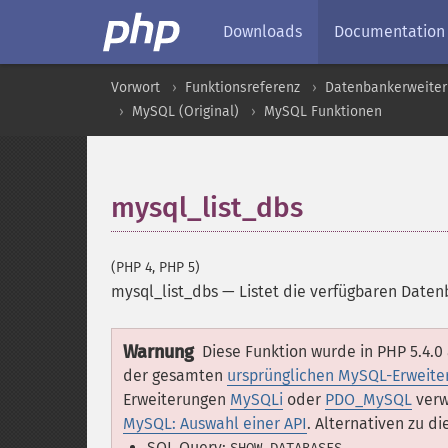
Downloads
Documentation
Vorwort
Funktionsreferenz
Datenbankerweite
MySQL (Original)
MySQL Funktionen
mysql_list_dbs
(PHP 4, PHP 5)
mysql_list_dbs
—
Listet die verfügbaren Date
Warnung
Diese Funktion wurde in PHP 5.4.0
der gesamten
ursprünglichen MySQL-Erweite
Erweiterungen
MySQLi
oder
PDO_MySQL
verw
MySQL: Auswahl einer API
. Alternativen zu d
SQL Query: