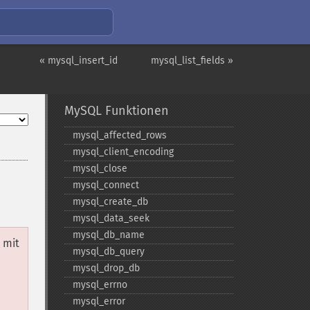
« mysql_insert_id
mysql_list_fields »
MySQL Funktionen
mysql_​affected_​rows
mysql_​client_​encoding
mysql_​close
mysql_​connect
mysql_​create_​db
mysql_​data_​seek
mysql_​db_​name
 mit
mysql_​db_​query
mysql_​drop_​db
mysql_​errno
mysql_​error