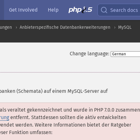
Get Involved
Help
Search docs
rungen
Anbieterspezifische Datenbankerweiterungen
MySQL
Change language:
nbanken (Schemata) auf einem MySQL-Server auf
 als veraltet gekennzeichnet und wurde in PHP 7.0.0 zusammen
rung
entfernt. Stattdessen sollten die aktiv entwickelten
endet werden. Weitere Informationen bietet der Ratgeber
ieser Funktion umfassen: