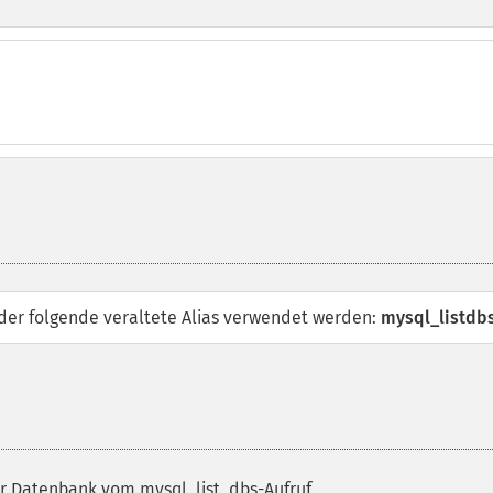
 der folgende veraltete Alias verwendet werden:
mysql_listdbs
r Datenbank vom mysql_list_dbs-Aufruf