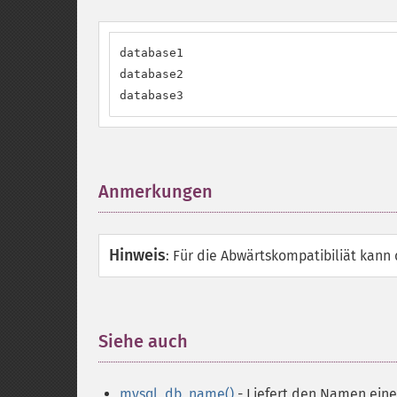
database1

database2

database3
Anmerkungen
¶
Hinweis
:
Für die Abwärtskompatibiliät kann
Siehe auch
¶
mysql_db_name()
- Liefert den Namen eine