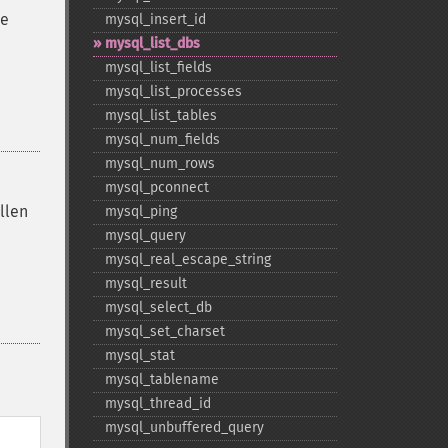
ne
mysql_​insert_​id
mysql_​list_​dbs
mysql_​list_​fields
mysql_​list_​processes
mysql_​list_​tables
mysql_​num_​fields
mysql_​num_​rows
mysql_​pconnect
llen
mysql_​ping
mysql_​query
mysql_​real_​escape_​string
mysql_​result
mysql_​select_​db
mysql_​set_​charset
mysql_​stat
mysql_​tablename
mysql_​thread_​id
mysql_​unbuffered_​query