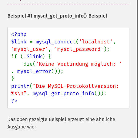
Beispiel #1
mysql_get_proto_info()
-Beispiel
<?php

$link 
= 
mysql_connect
(
'localhost'
, 
'mysql_user'
, 
'mysql_password'
);

if (!
$link
) {

    die(
'Keine Verbindung möglich: ' 
. 
mysql_error
());

printf
(
"Die MySQL-Protokollversion: 
%s\n"
, 
mysql_get_proto_info
?>
Das oben gezeigte Beispiel erzeugt eine ähnliche
Ausgabe wie: