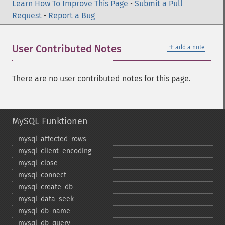
Learn How To Improve This Page
•
Submit a Pull
Request
•
Report a Bug
＋
User Contributed Notes
add a note
There are no user contributed notes for this page.
MySQL Funktionen
mysql_​affected_​rows
mysql_​client_​encoding
mysql_​close
mysql_​connect
mysql_​create_​db
mysql_​data_​seek
mysql_​db_​name
mysql_​db_​query