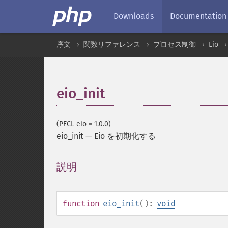
Downloads
Documentation
序文
関数リファレンス
プロセス制御
Eio
eio_init
(PECL eio = 1.0.0)
eio_init
—
Eio を初期化する
説明
¶
function
eio_init
():
void