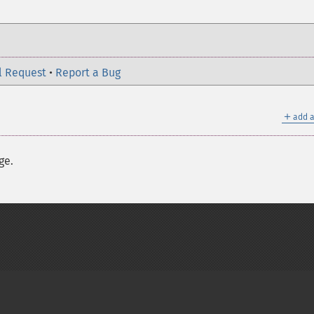
l Request
•
Report a Bug
＋
add a
ge.