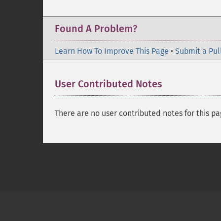
Found A Problem?
Learn How To Improve This Page
•
Submit a Pul
User Contributed Notes
There are no user contributed notes for this pa