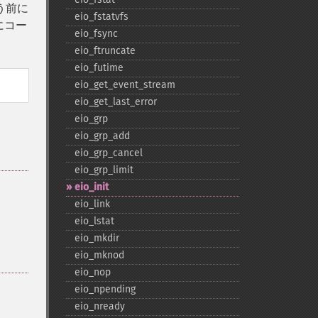
使う前に
eio_​fstatvfs
にコー
eio_​fsync
eio_​ftruncate
eio_​futime
eio_​get_​event_​stream
eio_​get_​last_​error
eio_​grp
eio_​grp_​add
eio_​grp_​cancel
eio_​grp_​limit
eio_​init
eio_​link
eio_​lstat
eio_​mkdir
eio_​mknod
eio_​nop
eio_​npending
eio_​nready