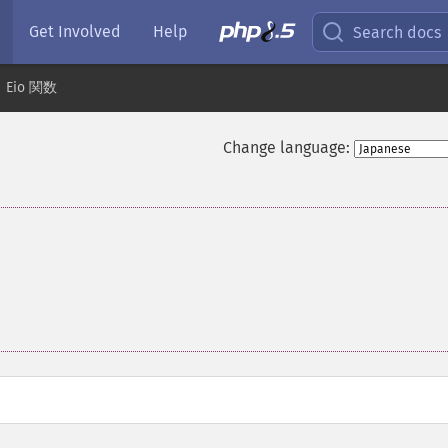
Get Involved
Help
Search docs
Eio 関数
Change language: