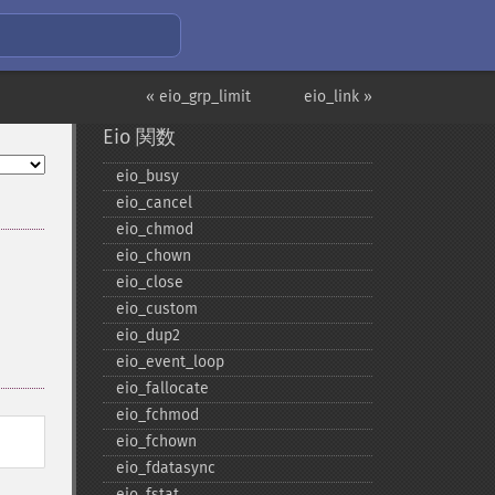
« eio_grp_limit
eio_link »
Eio 関数
eio_​busy
eio_​cancel
eio_​chmod
eio_​chown
eio_​close
eio_​custom
eio_​dup2
eio_​event_​loop
eio_​fallocate
eio_​fchmod
eio_​fchown
eio_​fdatasync
eio_​fstat