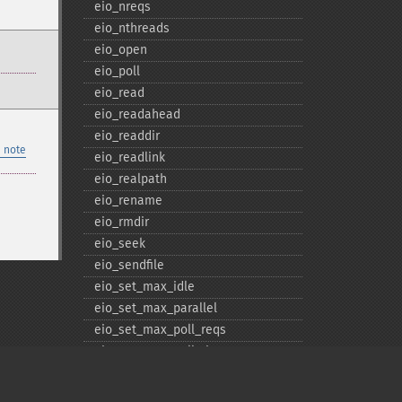
eio_​nreqs
eio_​nthreads
eio_​open
eio_​poll
eio_​read
eio_​readahead
eio_​readdir
 note
eio_​readlink
eio_​realpath
eio_​rename
eio_​rmdir
eio_​seek
eio_​sendfile
eio_​set_​max_​idle
eio_​set_​max_​parallel
eio_​set_​max_​poll_​reqs
eio_​set_​max_​poll_​time
eio_​set_​min_​parallel
eio_​stat