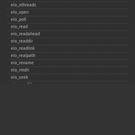
eio_​nthreads
eio_​open
eio_​poll
eio_​read
eio_​readahead
eio_​readdir
eio_​readlink
eio_​realpath
eio_​rename
eio_​rmdir
eio_​seek
eio_​sendfile
eio_​set_​max_​idle
eio_​set_​max_​parallel
eio_​set_​max_​poll_​reqs
eio_​set_​max_​poll_​time
eio_​set_​min_​parallel
eio_​stat