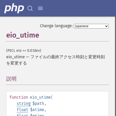
Change language:
eio_utime
(PECL eio >= 0.0.1dev)
eio_utime
—
ファイルの最終アクセス時刻と変更時刻
を変更する
説明
¶
function
eio_utime
(
string
$path
,
float
$atime
,
float
$mtime
,