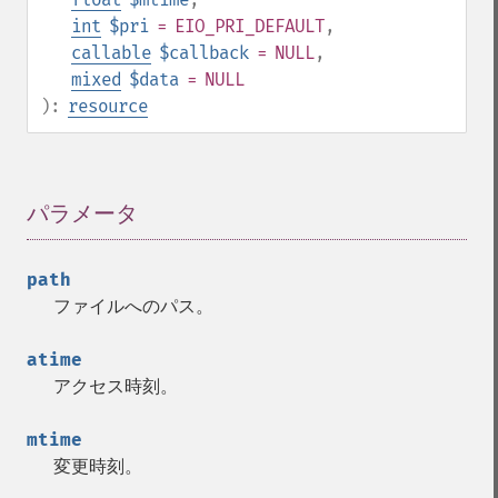
int
$pri
= EIO_PRI_DEFAULT
,
callable
$callback
= NULL
,
mixed
$data
= NULL
):
resource
パラメータ
¶
path
ファイルへのパス。
atime
アクセス時刻。
mtime
変更時刻。