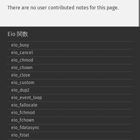
There are no user contributed notes for this page.
Eio 関数
eio_​busy
eio_​cancel
eio_​chmod
eio_​chown
eio_​close
eio_​custom
eio_​dup2
eio_​event_​loop
eio_​fallocate
eio_​fchmod
eio_​fchown
eio_​fdatasync
eio_​fstat