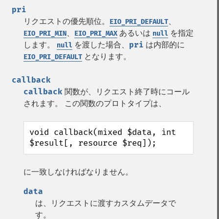
pri
リクエストの優先順位。
、
EIO_PRI_DEFAULT
、
あるいは
を指定
EIO_PRI_MIN
EIO_PRI_MAX
null
します。
を渡した場合、
pri
は内部的に
null
となります。
EIO_PRI_DEFAULT
callback
callback
関数が、リクエスト終了時にコール
されます。 この関数のプロトタイプは、
void callback(mixed $data, int 
$result[, resource $req]);
に一致しなければなりません。
data
は、リクエストに渡すカスタムデータで
す。