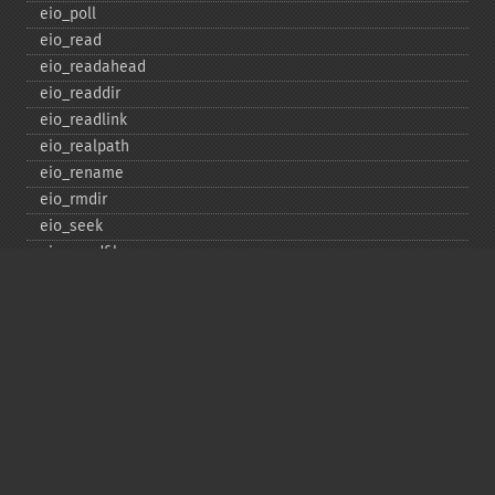
eio_​poll
eio_​read
eio_​readahead
eio_​readdir
eio_​readlink
eio_​realpath
eio_​rename
eio_​rmdir
eio_​seek
eio_​sendfile
eio_​set_​max_​idle
eio_​set_​max_​parallel
eio_​set_​max_​poll_​reqs
eio_​set_​max_​poll_​time
eio_​set_​min_​parallel
eio_​stat
eio_​statvfs
eio_​symlink
eio_​sync