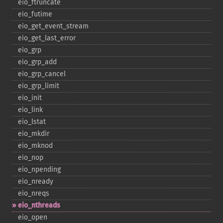
eio_​ftruncate
eio_​futime
eio_​get_​event_​stream
eio_​get_​last_​error
eio_​grp
eio_​grp_​add
eio_​grp_​cancel
eio_​grp_​limit
eio_​init
eio_​link
eio_​lstat
eio_​mkdir
eio_​mknod
eio_​nop
eio_​npending
eio_​nready
eio_​nreqs
eio_​nthreads
eio_​open