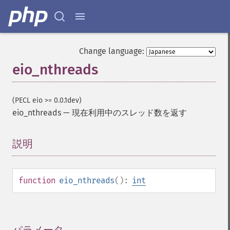
Change language:
eio_nthreads
(PECL eio >= 0.0.1dev)
eio_nthreads
—
現在利用中のスレッド数を返す
説明
¶
function
eio_nthreads
():
int