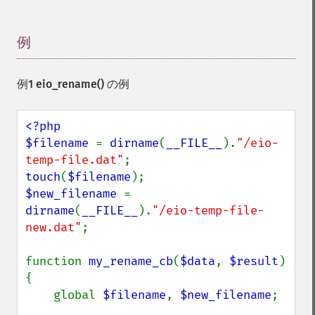
例
¶
例1
eio_rename()
の例
<?php

$filename 
= 
dirname
(
__FILE__
).
"/eio-
temp-file.dat"
touch
(
$filename
$new_filename 
= 
dirname
(
__FILE__
).
"/eio-temp-file-
new.dat"
;

function 
my_rename_cb
(
$data
, 
$result
) 
{

    global 
$filename
, 
$new_filename
;
