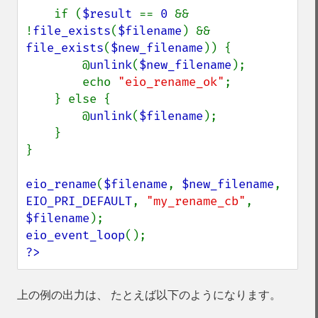
    if (
$result 
== 
0 
&& 
!
file_exists
(
$filename
) && 
file_exists
(
$new_filename
)) {

        @
unlink
(
$new_filename
);

        echo 
"eio_rename_ok"
;

    } else {

        @
unlink
(
$filename
);

    }

}

eio_rename
(
$filename
, 
$new_filename
, 
EIO_PRI_DEFAULT
, 
"my_rename_cb"
, 
$filename
eio_event_loop
?>
上の例の出力は、 たとえば以下のようになります。