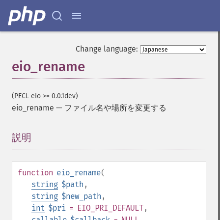
Change language:
eio_rename
(PECL eio >= 0.0.1dev)
eio_rename
—
ファイル名や場所を変更する
説明
¶
function
eio_rename
(
string
$path
,
string
$new_path
,
int
$pri
= EIO_PRI_DEFAULT
,
callable
$callback
= NULL
,