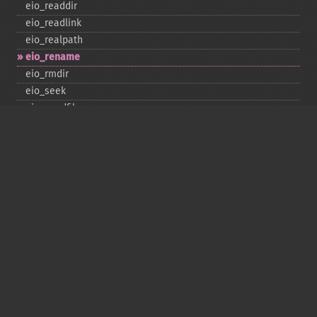
eio_​readdir
eio_​readlink
eio_​realpath
eio_​rename
eio_​rmdir
eio_​seek
eio_​sendfile
eio_​set_​max_​idle
eio_​set_​max_​parallel
eio_​set_​max_​poll_​reqs
eio_​set_​max_​poll_​time
eio_​set_​min_​parallel
eio_​stat
eio_​statvfs
eio_​symlink
eio_​sync
eio_​sync_​file_​range
eio_​syncfs
eio_​truncate