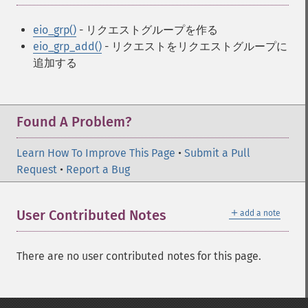
eio_grp()
- リクエストグループを作る
eio_grp_add()
- リクエストをリクエストグループに
追加する
Found A Problem?
Learn How To Improve This Page
•
Submit a Pull
Request
•
Report a Bug
＋
User Contributed Notes
add a note
There are no user contributed notes for this page.