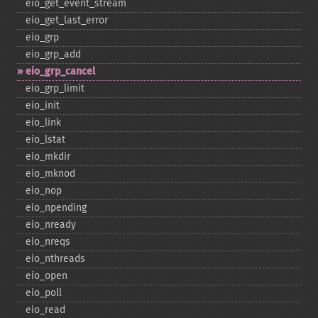
eio_​get_​event_​stream
eio_​get_​last_​error
eio_​grp
eio_​grp_​add
eio_​grp_​cancel
eio_​grp_​limit
eio_​init
eio_​link
eio_​lstat
eio_​mkdir
eio_​mknod
eio_​nop
eio_​npending
eio_​nready
eio_​nreqs
eio_​nthreads
eio_​open
eio_​poll
eio_​read