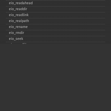
eio_​readahead
eio_​readdir
eio_​readlink
eio_​realpath
eio_​rename
eio_​rmdir
eio_​seek
eio_​sendfile
eio_​set_​max_​idle
eio_​set_​max_​parallel
eio_​set_​max_​poll_​reqs
eio_​set_​max_​poll_​time
eio_​set_​min_​parallel
eio_​stat
eio_​statvfs
eio_​symlink
eio_​sync
eio_​sync_​file_​range
eio_​syncfs