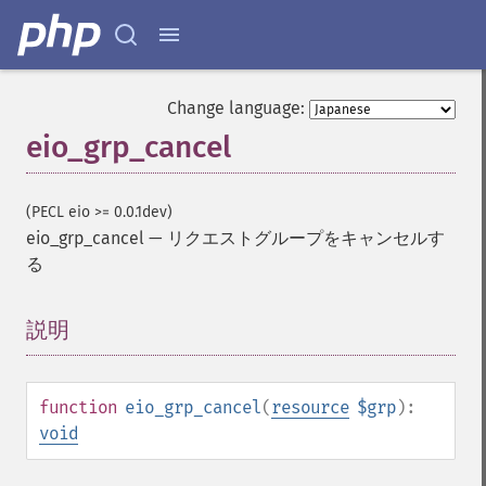
Change language:
eio_grp_cancel
(PECL eio >= 0.0.1dev)
eio_grp_cancel
—
リクエストグループをキャンセルす
る
説明
¶
function
eio_grp_cancel
(
resource
$grp
):
void