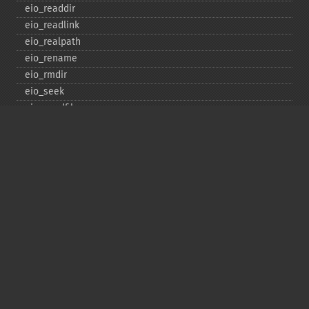
eio_​readdir
eio_​readlink
eio_​realpath
eio_​rename
eio_​rmdir
eio_​seek
eio_​sendfile
eio_​set_​max_​idle
eio_​set_​max_​parallel
eio_​set_​max_​poll_​reqs
eio_​set_​max_​poll_​time
eio_​set_​min_​parallel
eio_​stat
eio_​statvfs
eio_​symlink
eio_​sync
eio_​sync_​file_​range
eio_​syncfs
eio_​truncate