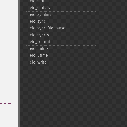
eio_​stat
eio_​statvfs
eio_​symlink
eio_​sync
eio_​sync_​file_​range
eio_​syncfs
eio_​truncate
eio_​unlink
eio_​utime
eio_​write