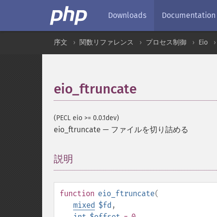
Downloads
Documentation
序文
関数リファレンス
プロセス制御
Eio
eio_ftruncate
(PECL eio >= 0.0.1dev)
eio_ftruncate
—
ファイルを切り詰める
説明
¶
function
eio_ftruncate
(
mixed
$fd
,
int
$offset
= 0
,