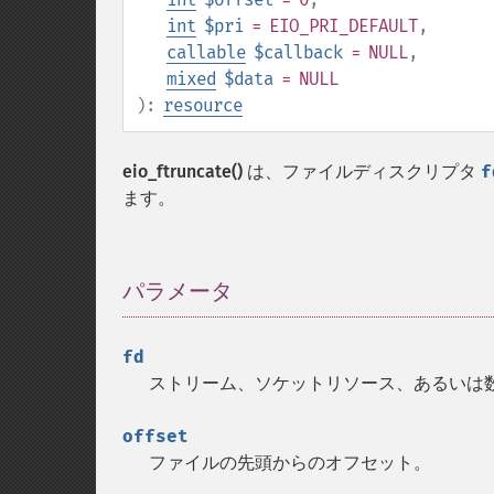
int
$pri
= EIO_PRI_DEFAULT
,
callable
$callback
= NULL
,
mixed
$data
= NULL
):
resource
eio_ftruncate()
は、ファイルディスクリプタ
f
ます。
パラメータ
¶
fd
ストリーム、ソケットリソース、あるいは
offset
ファイルの先頭からのオフセット。