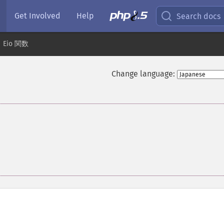
Get Involved
Help
Search docs
Eio 関数
Change language: