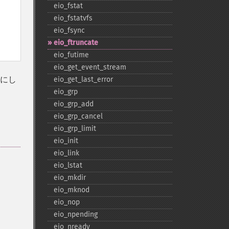
eio_​fstat
eio_​fstatvfs
eio_​fsync
eio_​ftruncate
eio_​futime
eio_​get_​event_​stream
にし
eio_​get_​last_​error
eio_​grp
eio_​grp_​add
eio_​grp_​cancel
eio_​grp_​limit
eio_​init
eio_​link
eio_​lstat
eio_​mkdir
eio_​mknod
eio_​nop
eio_​npending
eio_​nready