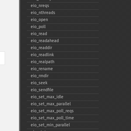
eio_​nreqs
eio_​nthreads
eio_​open
eio_​poll
eio_​read
eio_​readahead
eio_​readdir
eio_​readlink
eio_​realpath
eio_​rename
eio_​rmdir
eio_​seek
eio_​sendfile
eio_​set_​max_​idle
eio_​set_​max_​parallel
eio_​set_​max_​poll_​reqs
eio_​set_​max_​poll_​time
eio_​set_​min_​parallel