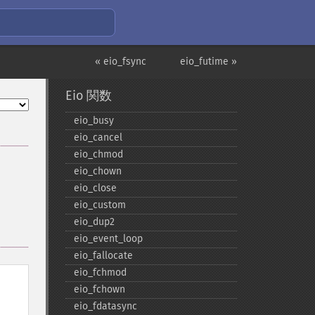
« eio_fsync
eio_futime »
Eio 関数
eio_​busy
eio_​cancel
eio_​chmod
eio_​chown
eio_​close
eio_​custom
eio_​dup2
eio_​event_​loop
eio_​fallocate
eio_​fchmod
eio_​fchown
eio_​fdatasync