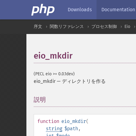
Downloads
Documentation
序文
関数リファレンス
プロセス制御
Eio
eio_mkdir
(PECL eio >= 0.0.1dev)
eio_mkdir
—
ディレクトリを作る
説明
¶
function
eio_mkdir
(
string
$path
,
int
$mode
,