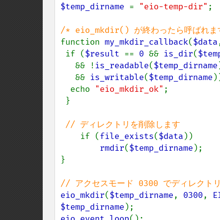
$temp_dirname 
= 
"eio-temp-dir"
;

function 
my_mkdir_callback
(
$data
 if (
$result 
== 
0 
&& 
is_dir
(
$tem
   && !
is_readable
(
$temp_dirname
)
   && 
is_writable
(
$temp_dirname
)
  echo 
"eio_mkdir_ok"
;

 }

// ディレクトリを削除します

if (
file_exists
(
$data
))

rmdir
(
$temp_dirname
);

}

eio_mkdir
(
$temp_dirname
, 
0300
, 
E
$temp_dirname
eio_event_loop