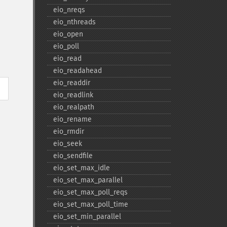
eio_​nreqs
eio_​nthreads
eio_​open
eio_​poll
eio_​read
eio_​readahead
eio_​readdir
eio_​readlink
eio_​realpath
eio_​rename
eio_​rmdir
eio_​seek
eio_​sendfile
eio_​set_​max_​idle
eio_​set_​max_​parallel
eio_​set_​max_​poll_​reqs
eio_​set_​max_​poll_​time
eio_​set_​min_​parallel