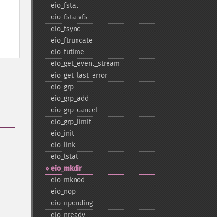
eio_​fstat
eio_​fstatvfs
eio_​fsync
eio_​ftruncate
eio_​futime
eio_​get_​event_​stream
eio_​get_​last_​error
eio_​grp
eio_​grp_​add
eio_​grp_​cancel
eio_​grp_​limit
eio_​init
eio_​link
eio_​lstat
eio_​mkdir
eio_​mknod
eio_​nop
eio_​npending
eio_​nready