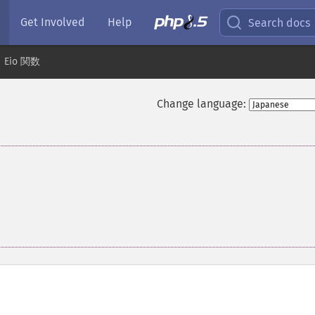
Get Involved
Help
Search docs
Eio 関数
Change language: