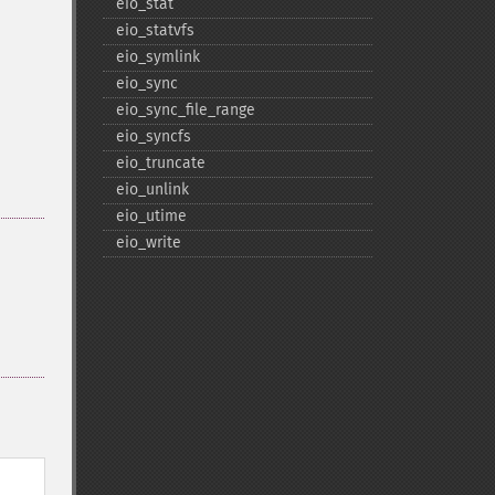
eio_​stat
eio_​statvfs
eio_​symlink
eio_​sync
eio_​sync_​file_​range
eio_​syncfs
eio_​truncate
eio_​unlink
eio_​utime
eio_​write