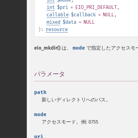
int
$pri
= EIO_PRI_DEFAULT
,
callable
$callback
= NULL
,
mixed
$data
= NULL
):
resource
eio_mkdir()
は、
mode
で指定したアクセスモ
パラメータ
¶
path
新しいディレクトリへのパス。
mode
アクセスモード。例: 0755
pri