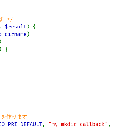
, 
$result
) {

p_dirname
)



) {

IO_PRI_DEFAULT
, 
"my_mkdir_callback"
, 