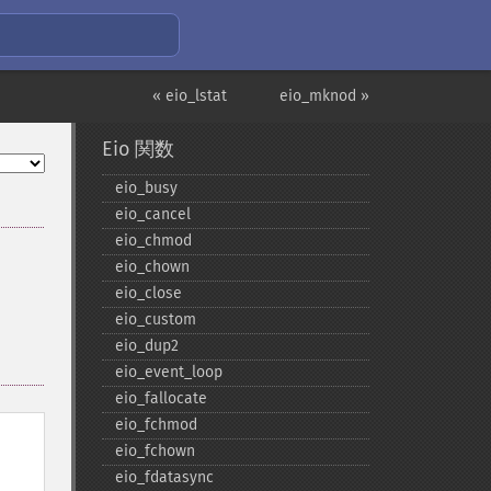
« eio_lstat
eio_mknod »
Eio 関数
eio_​busy
eio_​cancel
eio_​chmod
eio_​chown
eio_​close
eio_​custom
eio_​dup2
eio_​event_​loop
eio_​fallocate
eio_​fchmod
eio_​fchown
eio_​fdatasync