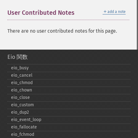
＋
User Contributed Notes
add a note
There are no user contributed notes for this page.
Eio 関数
eio_​busy
eio_​cancel
eio_​chmod
eio_​chown
eio_​close
eio_​custom
eio_​dup2
eio_​event_​loop
eio_​fallocate
eio_​fchmod