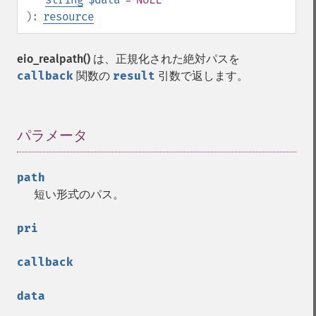
):
resource
eio_realpath()
は、正規化された絶対パスを
callback
関数の
result
引数で返します。
パラメータ
¶
path
短い形式のパス。
pri
callback
data