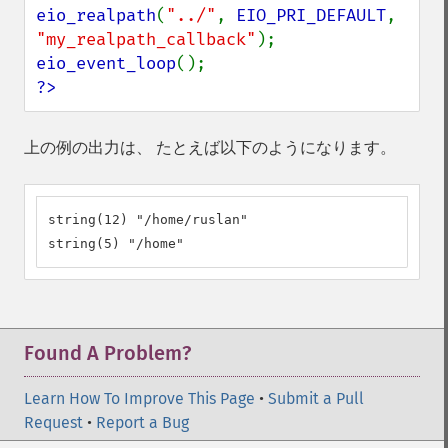
eio_realpath
(
"../"
, 
EIO_PRI_DEFAULT
, 
"my_realpath_callback"
eio_event_loop
?>
上の例の出力は、 たとえば以下のようになります。
string(12) "/home/ruslan"

string(5) "/home"
Found A Problem?
Learn How To Improve This Page
•
Submit a Pull
Request
•
Report a Bug