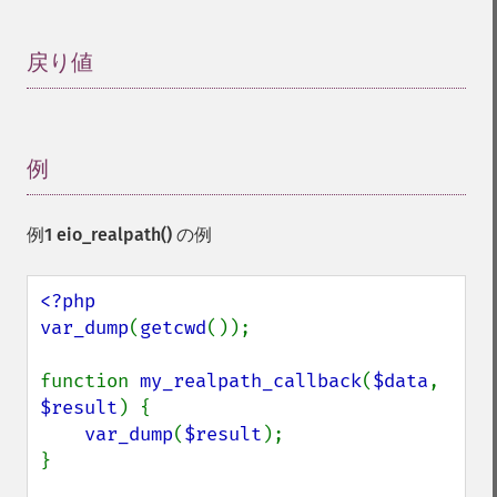
戻り値
¶
例
¶
例1
eio_realpath()
の例
<?php

var_dump
(
getcwd
());

function 
my_realpath_callback
(
$data
, 
$result
) {

var_dump
(
$result
);

}
