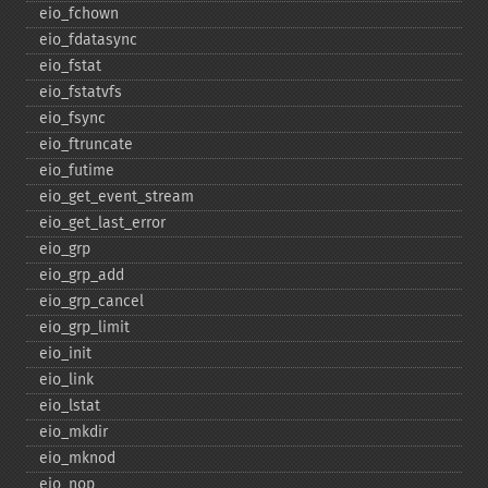
eio_​fchown
eio_​fdatasync
eio_​fstat
eio_​fstatvfs
eio_​fsync
eio_​ftruncate
eio_​futime
eio_​get_​event_​stream
eio_​get_​last_​error
eio_​grp
eio_​grp_​add
eio_​grp_​cancel
eio_​grp_​limit
eio_​init
eio_​link
eio_​lstat
eio_​mkdir
eio_​mknod
eio_​nop