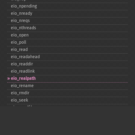
eio_​npending
eio_​nready
eio_​nreqs
eio_​nthreads
eio_​open
eio_​poll
eio_​read
eio_​readahead
eio_​readdir
eio_​readlink
eio_​realpath
eio_​rename
eio_​rmdir
eio_​seek
eio_​sendfile
eio_​set_​max_​idle
eio_​set_​max_​parallel
eio_​set_​max_​poll_​reqs