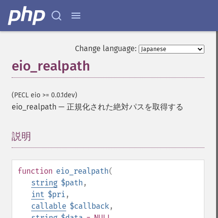
Change language:
eio_realpath
(PECL eio >= 0.0.1dev)
eio_realpath
—
正規化された絶対パスを取得する
説明
¶
function
eio_realpath
(
string
$path
,
int
$pri
,
callable
$callback
,
string
$data
= NULL