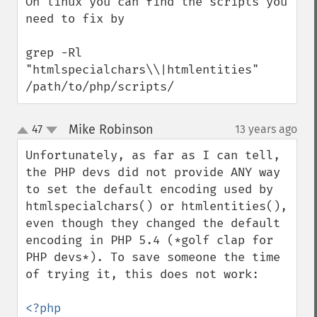
On linux you can find the scripts you 
need to fix by

grep -Rl 
"htmlspecialchars\\|htmlentities" 
/path/to/php/scripts/
Mike Robinson
47
13 years ago
¶
up
down
Unfortunately, as far as I can tell, 
the PHP devs did not provide ANY way 
to set the default encoding used by 
htmlspecialchars() or htmlentities(), 
even though they changed the default 
encoding in PHP 5.4 (*golf clap for 
PHP devs*). To save someone the time 
of trying it, this does not work:

<?php
