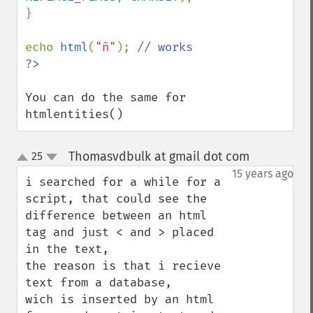
}

echo 
html
(
"ñ"
); 
You can do the same for 
htmlentities()
Thomasvdbulk at gmail dot com
25
¶
up
down
15 years ago
i searched for a while for a 
script, that could see the 
difference between an html 
tag and just < and > placed 
in the text, 

the reason is that i recieve 
text from a database,

wich is inserted by an html 