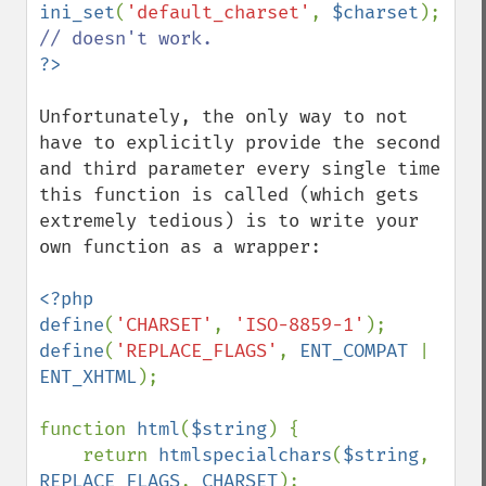
ini_set
(
'default_charset'
, 
$charset
); 
Unfortunately, the only way to not 
have to explicitly provide the second 
and third parameter every single time 
this function is called (which gets 
extremely tedious) is to write your 
own function as a wrapper:

<?php

define
(
'CHARSET'
, 
'ISO-8859-1'
define
(
'REPLACE_FLAGS'
, 
ENT_COMPAT 
| 
ENT_XHTML
);

function 
html
(
$string
) {

    return 
htmlspecialchars
(
$string
, 
REPLACE_FLAGS
, 
CHARSET
);
