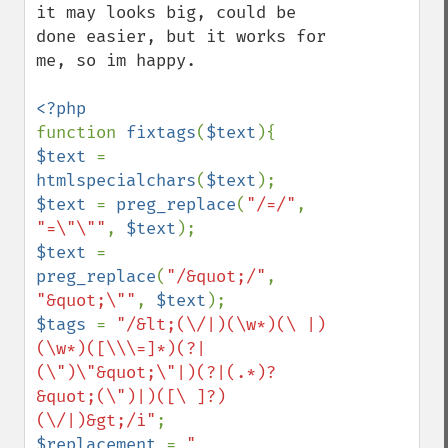
it may looks big, could be 
done easier, but it works for 
me, so im happy.

function 
fixtags
(
$text
$text 
= 
htmlspecialchars
(
$text
$text 
= 
preg_replace
(
"/=/"
, 
"=\"\""
, 
$text
$text 
= 
preg_replace
(
"/&quot;/"
, 
"&quot;\""
, 
$text
$tags 
= 
"/&lt;(\/|)(\w*)(\ |)
(\w*)([\\\=]*)(?|
(\")\"&quot;\"|)(?|(.*)?
&quot;(\")|)([\ ]?)
(\/|)&gt;/i"
$replacement 
= 
"