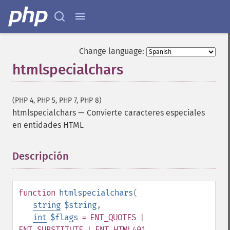
Change language:
htmlspecialchars
(PHP 4, PHP 5, PHP 7, PHP 8)
htmlspecialchars
—
Convierte caracteres especiales
en entidades HTML
Descripción
¶
function
htmlspecialchars
(
string
$string
,
int
$flags
= ENT_QUOTES |
ENT_SUBSTITUTE | ENT_HTML401
,