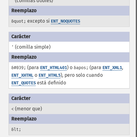
(comillas dobles)
"
excepto si
&quot;
ENT_NOQUOTES
(comilla simple)
'
(para
) o
(para
,
&#039;
ENT_HTML401
&apos;
ENT_XML1
o
), pero solo cuando
ENT_XHTML
ENT_HTML5
está definido
ENT_QUOTES
(menor que)
<
&lt;