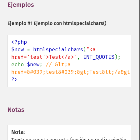
Ejemplos
¶
Ejemplo #1 Ejemplo con
htmlspecialchars()
<?php

$new 
= 
htmlspecialchars
(
"<a 
href='test'>Test</a>"
, 
ENT_QUOTES
);

echo 
$new
; 
// &lt;a 
?>
Notas
¶
Nota
:
Tenga en cuenta que esta función no realiza ningún