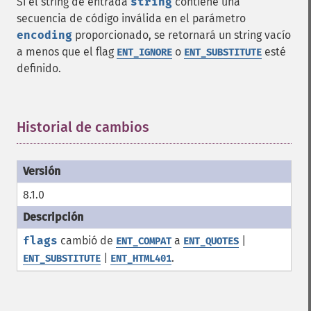
Si el string de entrada
string
contiene una
secuencia de código inválida en el parámetro
encoding
proporcionado, se retornará un string vacío
a menos que el flag
o
esté
ENT_IGNORE
ENT_SUBSTITUTE
definido.
Historial de cambios
¶
8.1.0
flags
cambió de
a
|
ENT_COMPAT
ENT_QUOTES
|
.
ENT_SUBSTITUTE
ENT_HTML401