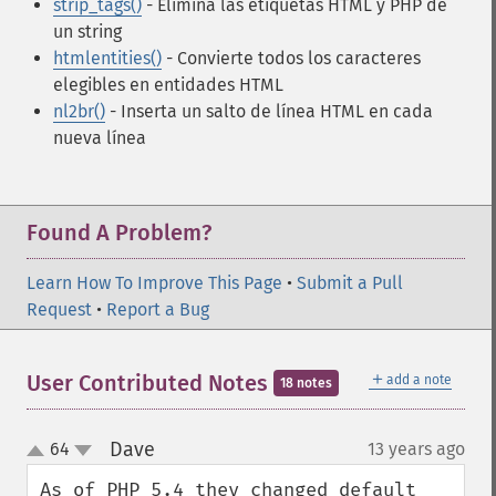
strip_tags()
- Elimina las etiquetas HTML y PHP de
un string
htmlentities()
- Convierte todos los caracteres
elegibles en entidades HTML
nl2br()
- Inserta un salto de línea HTML en cada
nueva línea
Found A Problem?
Learn How To Improve This Page
•
Submit a Pull
Request
•
Report a Bug
＋
User Contributed Notes
add a note
18 notes
Dave
64
13 years ago
¶
up
down
As of PHP 5.4 they changed default 