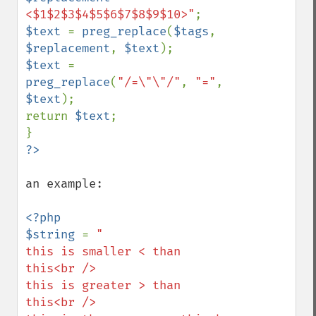
<$1$2$3$4$5$6$7$8$9$10>"
$text 
= 
preg_replace
(
$tags
, 
$replacement
, 
$text
$text 
= 
preg_replace
(
"/=\"\"/"
, 
"="
, 
$text
);

return 
$text
;

an example:

<?php

$string 
= 
"

this is smaller < than 
this<br /> 

this is greater > than 
this<br />
