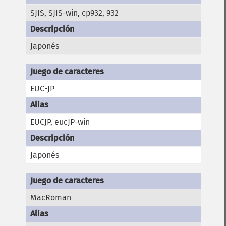
SJIS, SJIS-win, cp932, 932
Japonés
EUC-JP
EUCJP, eucJP-win
Japonés
MacRoman