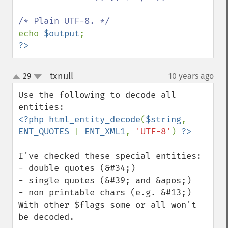
echo 
$output
?>
txnull
29
10 years ago
¶
up
down
Use the following to decode all 
<?php html_entity_decode
(
$string
, 
ENT_QUOTES 
| 
ENT_XML1
, 
'UTF-8'
) 
I've checked these special entities: 

- double quotes (&#34;)

- single quotes (&#39; and &apos;) 

- non printable chars (e.g. &#13;)

With other $flags some or all won't 
be decoded.
