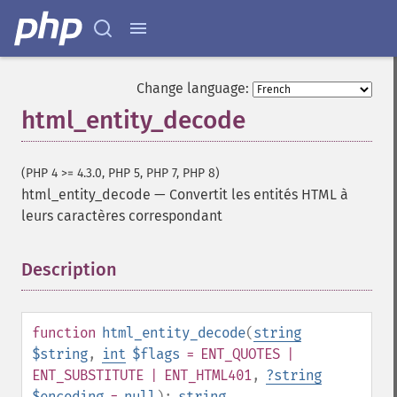
Change language:
html_entity_decode
(PHP 4 >= 4.3.0, PHP 5, PHP 7, PHP 8)
html_entity_decode
—
Convertit les entités HTML à
leurs caractères correspondant
Description
¶
function
html_entity_decode
(
string
$string
,
int
$flags
= ENT_QUOTES |
ENT_SUBSTITUTE | ENT_HTML401
,
?
string
$encoding
=
null
):
string