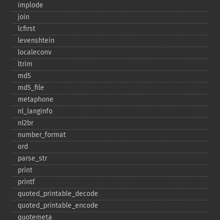
implode
join
lcfirst
levenshtein
localeconv
ltrim
md5
md5_​file
metaphone
nl_​langinfo
nl2br
number_​format
ord
parse_​str
print
printf
quoted_​printable_​decode
quoted_​printable_​encode
quotemeta