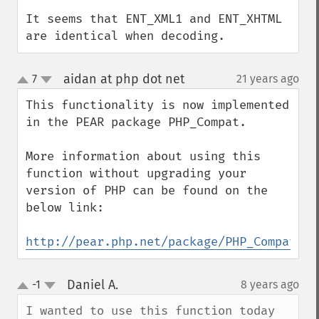
It seems that ENT_XML1 and ENT_XHTML 
are identical when decoding.
aidan at php dot net
7
21 years ago
¶
up
down
This functionality is now implemented 
in the PEAR package PHP_Compat.

More information about using this 
function without upgrading your 
version of PHP can be found on the 
below link:

http://pear.php.net/package/PHP_Compat
Daniel A.
-1
8 years ago
¶
up
down
I wanted to use this function today 