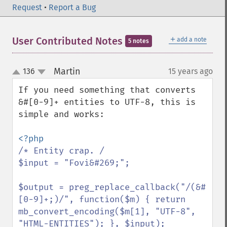
Request
•
Report a Bug
＋
User Contributed Notes
add a note
5 notes
Martin
136
15 years ago
¶
up
down
If you need something that converts 
&#[0-9]+ entities to UTF-8, this is 
simple and works:

/* Entity crap. /

$input = "Fovi&#269;";

$output = preg_replace_callback("/(&#
[0-9]+;)/", function($m) { return 
mb_convert_encoding($m[1], "UTF-8", 
"HTML-ENTITIES"); }, $input);
