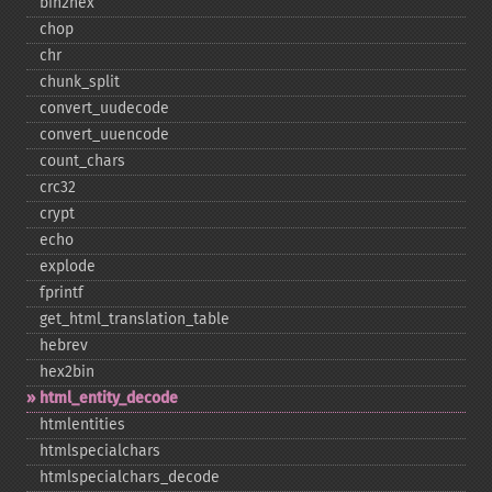
bin2hex
chop
chr
chunk_​split
convert_​uudecode
convert_​uuencode
count_​chars
crc32
crypt
echo
explode
fprintf
get_​html_​translation_​table
hebrev
hex2bin
html_​entity_​decode
htmlentities
htmlspecialchars
htmlspecialchars_​decode