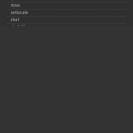
rtrim
setlocale
sha1
sha1_​file
similar_​text
soundex
sprintf
sscanf
str_​contains
str_​decrement
str_​ends_​with
str_​getcsv
str_​increment
str_​ireplace
str_​pad
str_​repeat
str_​replace
str_​rot13