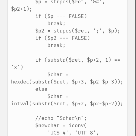
        $p = strpos($ret, '&#', 
$p2+1);

        if ($p === FALSE)

            break;

        $p2 = strpos($ret, ';', $p);

        if ($p2 === FALSE)

            break;

        if (substr($ret, $p+2, 1) == 
'x')

            $char = 
hexdec(substr($ret, $p+3, $p2-$p-3));

        else

            $char = 
intval(substr($ret, $p+2, $p2-$p-2));

        //echo "$char\n";

        $newchar = iconv(

            'UCS-4', 'UTF-8',
