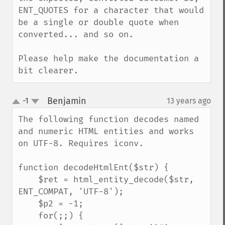
ENT_QUOTES for a character that would 
be a single or double quote when 
converted... and so on.

Please help make the documentation a 
bit clearer.
Benjamin
-1
13 years ago
¶
up
down
The following function decodes named 
and numeric HTML entities and works 
on UTF-8. Requires iconv.

function decodeHtmlEnt($str) {

    $ret = html_entity_decode($str, 
ENT_COMPAT, 'UTF-8');

    $p2 = -1;

    for(;;) {
