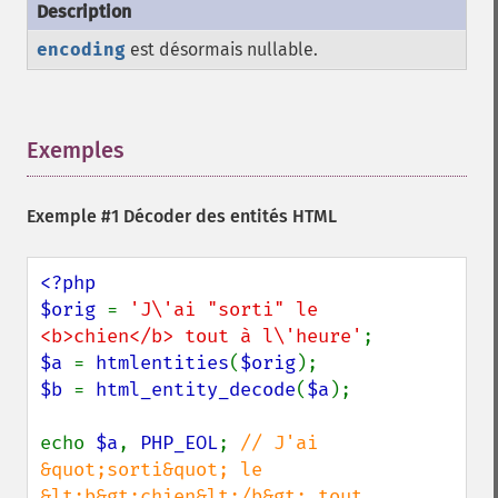
encoding
est désormais nullable.
Exemples
¶
Exemple #1 Décoder des entités HTML
<?php

$orig 
= 
'J\'ai "sorti" le 
<b>chien</b> tout à l\'heure'
$a 
= 
htmlentities
(
$orig
$b 
= 
html_entity_decode
(
$a
);

echo 
$a
, 
PHP_EOL
; 
// J'ai 
&quot;sorti&quot; le 
&lt;b&gt;chien&lt;/b&gt; tout 