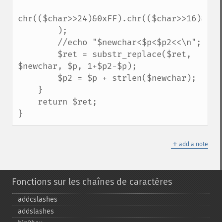
chr(($char>>24)&0xFF).chr(($char>>16)&0xFF
        );

        //echo "$newchar<$p<$p2<<\n";

        $ret = substr_replace($ret, 
$newchar, $p, 1+$p2-$p);

        $p2 = $p + strlen($newchar);

    }

    return $ret;

}
＋
add a note
Fonctions sur les chaînes de caractères
addcslashes
addslashes