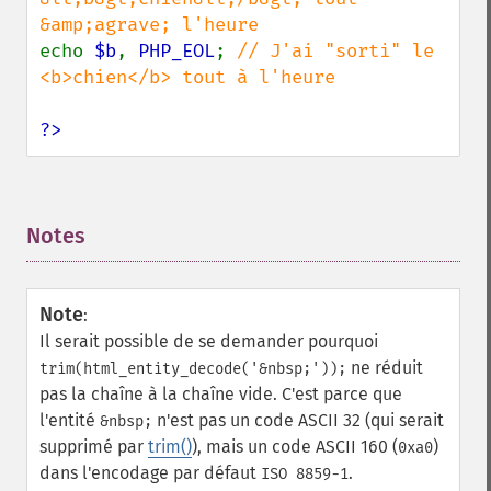
echo 
$b
, 
PHP_EOL
; 
// J'ai "sorti" le 
<b>chien</b> tout à l'heure

?>
Notes
¶
Note
:
Il serait possible de se demander pourquoi
ne réduit
trim(html_entity_decode('&nbsp;'));
pas la chaîne à la chaîne vide. C'est parce que
l'entité
n'est pas un code ASCII 32 (qui serait
&nbsp;
supprimé par
trim()
), mais un code ASCII 160 (
)
0xa0
dans l'encodage par défaut
.
ISO 8859-1