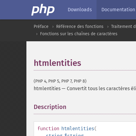
Downloads
Documentation
Préface
Référence des fonctions
Traitement d
Fonctions sur les chaînes de caractères
htmlentities
(PHP 4, PHP 5, PHP 7, PHP 8)
htmlentities
—
Convertit tous les caractères él
Description
¶
function
htmlentities
(
string
$string
,