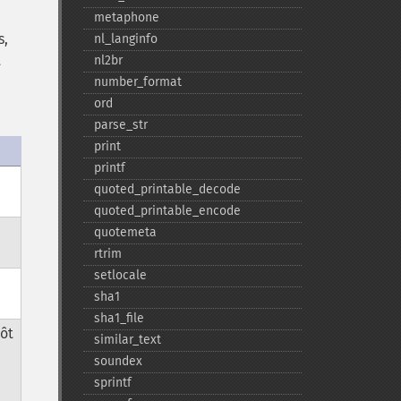
metaphone
s,
nl_​langinfo
t
nl2br
number_​format
ord
parse_​str
print
printf
quoted_​printable_​decode
quoted_​printable_​encode
quotemeta
rtrim
setlocale
sha1
sha1_​file
tôt
similar_​text
soundex
sprintf