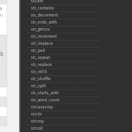
sscanf
str_​contains
n
str_​decrement
F-
str_​ends_​with
str_​getcsv
str_​increment
str_​ireplace
str_​pad
D;
str_​repeat
str_​replace
str_​rot13
str_​shuffle
str_​split
str_​starts_​with
str_​word_​count
strcasecmp
strchr
strcmp
strcoll