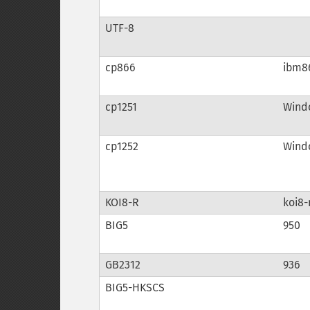
UTF-8
cp866
ibm8
cp1251
Windo
cp1252
Windo
KOI8-R
koi8-
BIG5
950
GB2312
936
BIG5-HKSCS