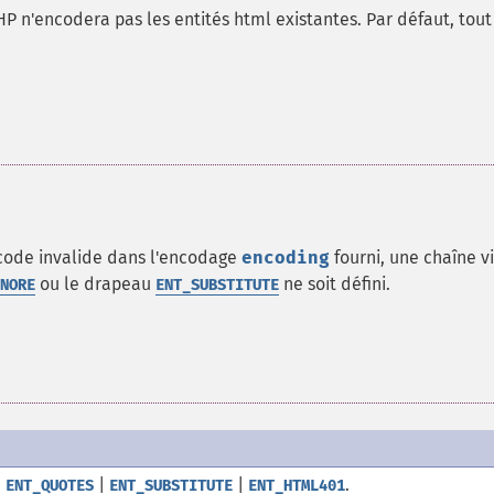
HP n'encodera pas les entités html existantes. Par défaut, tout
code invalide dans l'encodage
encoding
fourni, une chaîne v
ou le drapeau
ne soit défini.
NORE
ENT_SUBSTITUTE
à
|
|
.
ENT_QUOTES
ENT_SUBSTITUTE
ENT_HTML401