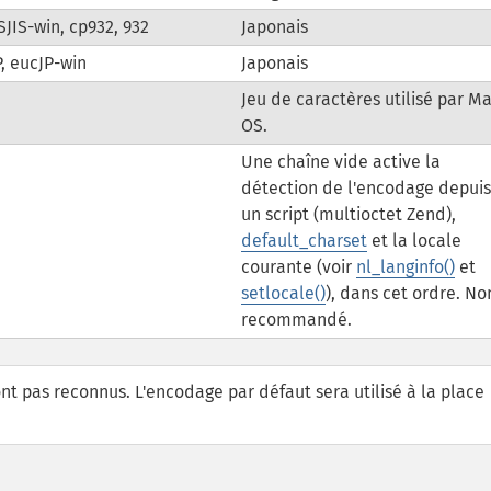
 SJIS-win, cp932, 932
Japonais
, eucJP-win
Japonais
Jeu de caractères utilisé par M
OS.
Une chaîne vide active la
détection de l'encodage depuis
un script (multioctet Zend),
default_charset
et la locale
courante (voir
nl_langinfo()
et
setlocale()
), dans cet ordre. No
recommandé.
nt pas reconnus. L'encodage par défaut sera utilisé à la place