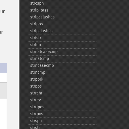
strcspn
strip_​tags
eur
stripcslashes
stripos
stripslashes
ur
stristr
strlen
strnatcasecmp
strnatcmp
strncasecmp
strncmp
strpbrk
strpos
strrchr
strrev
strripos
strrpos
strspn
strstr