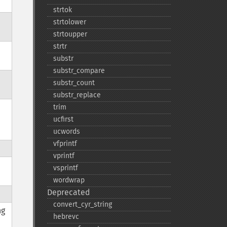
strtok
strtolower
strtoupper
strtr
substr
substr_​compare
substr_​count
substr_​replace
trim
ucfirst
ucwords
vfprintf
vprintf
vsprintf
wordwrap
Deprecated
convert_​cyr_​string
ng
hebrevc