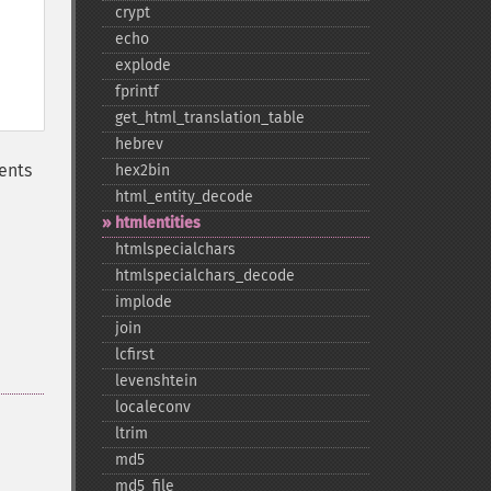
crypt
echo
explode
fprintf
get_​html_​translation_​table
hebrev
lents
hex2bin
html_​entity_​decode
htmlentities
htmlspecialchars
htmlspecialchars_​decode
implode
join
lcfirst
levenshtein
localeconv
ltrim
md5
md5_​file