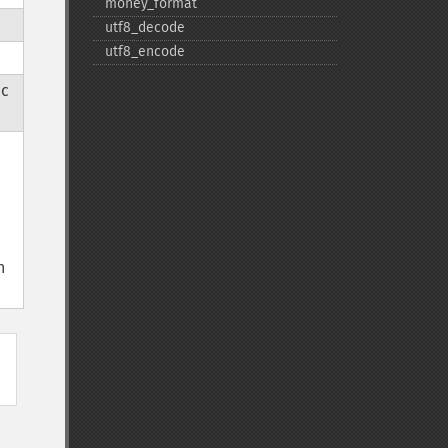
money_​format
utf8_​decode
utf8_​encode
ac
n