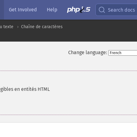
Get Involved
Help
Search docs
u texte
Chaîne de caractères
Change language:
igibles en entités HTML