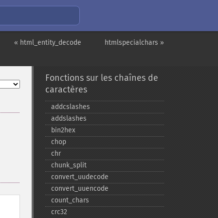
« html_entity_decode
htmlspecialchars »
Fonctions sur les chaînes de
caractères
addcslashes
addslashes
bin2hex
chop
chr
chunk_​split
convert_​uudecode
convert_​uuencode
count_​chars
crc32