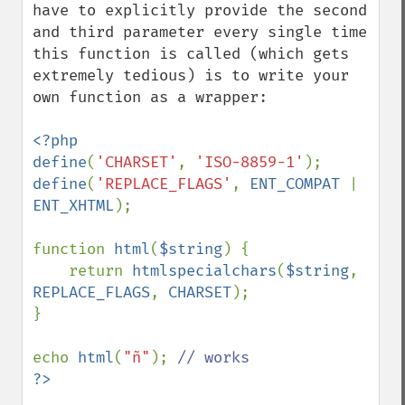
have to explicitly provide the second 
and third parameter every single time 
this function is called (which gets 
extremely tedious) is to write your 
own function as a wrapper:

<?php

define
(
'CHARSET'
, 
'ISO-8859-1'
define
(
'REPLACE_FLAGS'
, 
ENT_COMPAT 
| 
ENT_XHTML
);

function 
html
(
$string
) {

    return 
htmlspecialchars
(
$string
, 
REPLACE_FLAGS
, 
CHARSET
);

}

echo 
html
(
"ñ"
); 