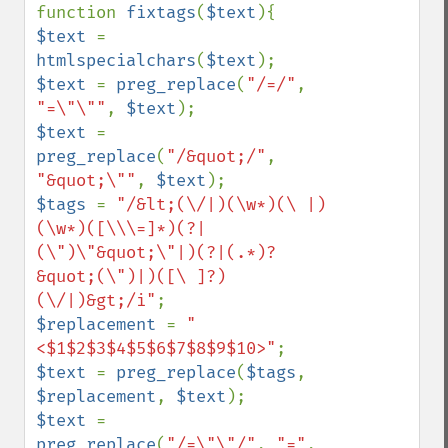
function 
fixtags
(
$text
$text 
= 
htmlspecialchars
(
$text
$text 
= 
preg_replace
(
"/=/"
, 
"=\"\""
, 
$text
$text 
= 
preg_replace
(
"/&quot;/"
, 
"&quot;\""
, 
$text
$tags 
= 
"/&lt;(\/|)(\w*)(\ |)
(\w*)([\\\=]*)(?|
(\")\"&quot;\"|)(?|(.*)?
&quot;(\")|)([\ ]?)
(\/|)&gt;/i"
$replacement 
= 
"
<$1$2$3$4$5$6$7$8$9$10>"
$text 
= 
preg_replace
(
$tags
, 
$replacement
, 
$text
$text 
= 
preg_replace
(
"/=\"\"/"
, 
"="
, 