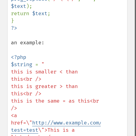
$text
);

return 
$text
;

an example:

<?php

$string 
= 
"

this is smaller < than 
this<br /> 

this is greater > than 
this<br />

this is the same = as this<br 
/>

<a 
href=\"
http://www.example.com/example.php
test=test
\">This is a 