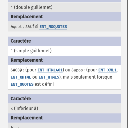
(double guillemet)
"
sauf si
&quot;
ENT_NOQUOTES
(simple guillemet)
'
(pour
) ou
(pour
,
&#039;
ENT_HTML401
&apos;
ENT_XML1
ou
), mais seulement lorsque
ENT_XHTML
ENT_HTML5
est défini
ENT_QUOTES
(inférieur à)
<
&lt;