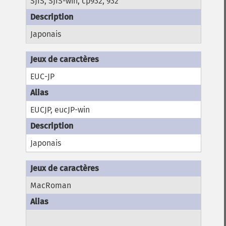
SJIS, SJIS-win, cp932, 932
Japonais
EUC-JP
EUCJP, eucJP-win
Japonais
MacRoman