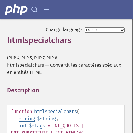
Change language:
htmlspecialchars
(PHP 4, PHP 5, PHP 7, PHP 8)
htmlspecialchars
—
Convertit les caractères spéciaux
en entités HTML
Description
¶
function
htmlspecialchars
(
string
$string
,
int
$flags
= ENT_QUOTES |
ENT_SUBSTITUTE | ENT_HTML401
,