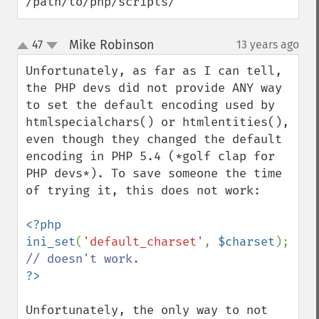
/path/to/php/scripts/
Mike Robinson
47
13 years ago
¶
up
down
Unfortunately, as far as I can tell, 
the PHP devs did not provide ANY way 
to set the default encoding used by 
htmlspecialchars() or htmlentities(), 
even though they changed the default 
encoding in PHP 5.4 (*golf clap for 
PHP devs*). To save someone the time 
of trying it, this does not work:

<?php

ini_set
(
'default_charset'
, 
$charset
); 
Unfortunately, the only way to not 