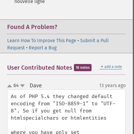
nouvelle ligne
Found A Problem?
Learn How To Improve This Page
•
Submit a Pull
Request
•
Report a Bug
＋
User Contributed Notes
add a note
18 notes
Dave
64
13 years ago
¶
up
down
As of PHP 5.4 they changed default 
encoding from "ISO-8859-1" to "UTF-
8". So if you get null from 
htmlspecialchars or htmlentities
