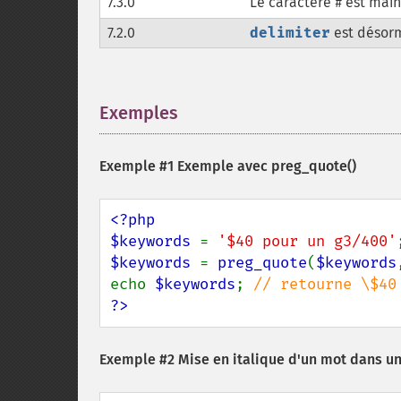
7.3.0
Le caractère
est main
#
7.2.0
delimiter
est désorm
Exemples
¶
Exemple #1 Exemple avec
preg_quote()
<?php

$keywords 
= 
'$40 pour un g3/400'
$keywords 
= 
preg_quote
(
$keywords
echo 
$keywords
; 
?>
Exemple #2 Mise en italique d'un mot dans un