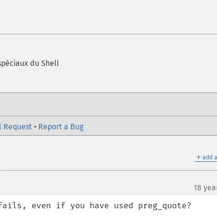
spéciaux du Shell
l Request
•
Report a Bug
＋
add a
18 yea
fails, even if you have used preg_quote?
