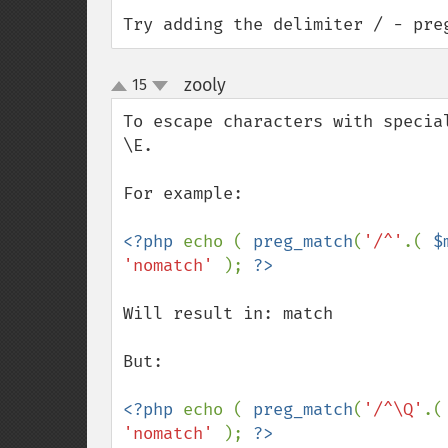
Try adding the delimiter / - pre
zooly
15
¶
up
down
To escape characters with specia
\E.

For example:

<?php 
echo ( 
preg_match
(
'/^'
.( 
$
'nomatch' 
); 
Will result in: match

But:

<?php 
echo ( 
preg_match
(
'/^\Q'
.(
'nomatch' 
); 