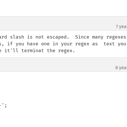
7 yea
ard slash is not escaped.  Since many regexes 
s, if you have one in your regex as  text you 
e it'll terminat the regex.
8 yea
';
