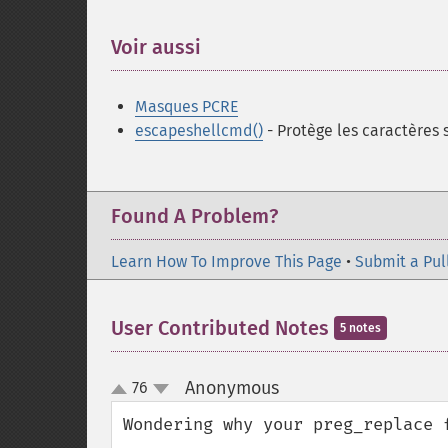
Voir aussi
¶
Masques PCRE
escapeshellcmd()
- Protège les caractères 
Found A Problem?
Learn How To Improve This Page
•
Submit a Pul
User Contributed Notes
5 notes
Anonymous
76
¶
up
down
Wondering why your preg_replace 