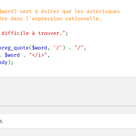
$word) sert à éviter que les astérisques

ère dans l'expression rationnelle.

 difficile à trouver."
preg_quote
(
$word
, 
'/'
) . 
"/"
, 

. 
$word 
. 
"</i>"
,

ody
s.