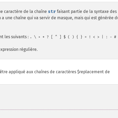
ue caractère de la chaîne
str
faisant partie de la syntaxe des
'on a une chaîne qui va servir de masque, mais qui est générée 
t les suivants :
. \ + * ? [ ^ ] $ ( ) { } = ! < > | : - #
expression régulière.
 être appliqué aux chaînes de caractères $replacement de