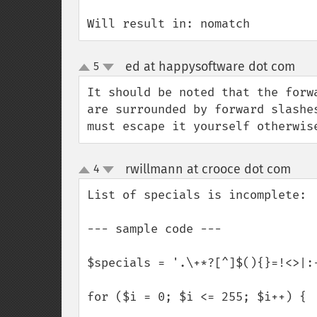
Will result in: nomatch
ed at happysoftware dot com
5
¶
up
down
It should be noted that the forw
are surrounded by forward slashe
must escape it yourself otherwis
rwillmann at crooce dot com
4
¶
up
down
List of specials is incomplete:

--- sample code ---

$specials = '.\+*?[^]$(){}=!<>|:-
for ($i = 0; $i <= 255; $i++) {
