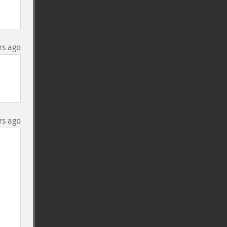
rs ago
rs ago