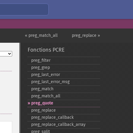
« preg_match_all
preg_replace »
Fonctions PCRE
preg_​filter
preg_​grep
preg_​last_​error
preg_​last_​error_​msg
preg_​match
preg_​match_​all
preg_​quote
preg_​replace
preg_​replace_​callback
preg_​replace_​callback_​array
preg_​split