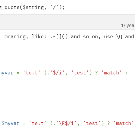
g_quote($string, '/');
17 yea
l meaning, like: .-[]() and so on, use \Q and 
myvar 
= 
'te.t' 
).
'$/i'
, 
'test'
) ? 
'match' 
: 
 
$myvar 
= 
'te.t' 
).
'\E$/i'
, 
'test'
) ? 
'match'