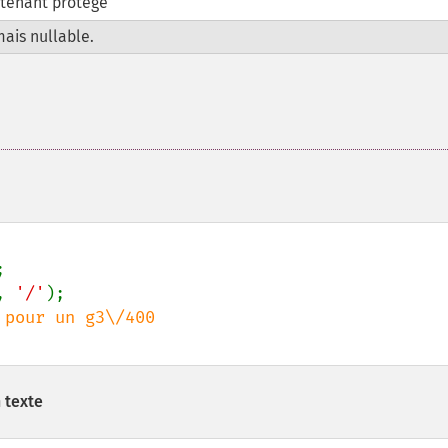
tenant protégé
ais nullable.
, 
'/'
);

 texte