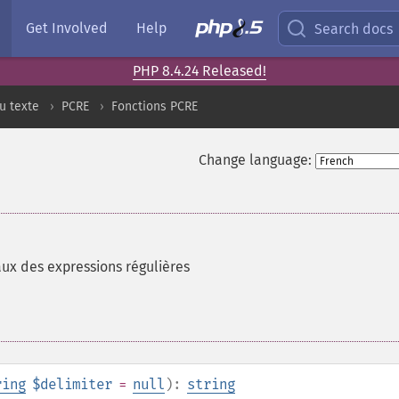
Get Involved
Help
Search docs
PHP 8.4.24 Released!
u texte
PCRE
Fonctions PCRE
Change language:
aux des expressions régulières
ring
$delimiter
=
null
):
string