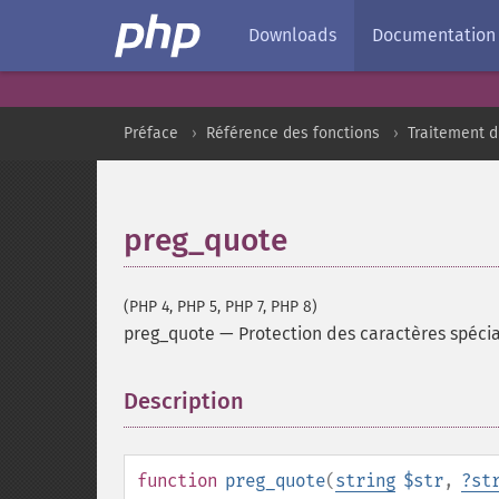
Downloads
Documentation
Préface
Référence des fonctions
Traitement d
preg_quote
(PHP 4, PHP 5, PHP 7, PHP 8)
preg_quote
—
Protection des caractères spéci
Description
¶
function
preg_quote
(
string
$str
,
?
st