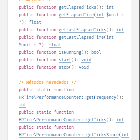
public
function
getElapsedTicks
():
int
public
function
getElapsedTime
(
int
$unit
=
?
):
float
public
function
getLastElapsedTicks
():
int
public
function
getLastElapsedTime
(
int
$unit
= ?
):
float
public
function
isRunning
():
bool
public
function
start
():
void
public
function
stop
():
void
/* Métodos heredados */
public
static
function
HRTime\PerformanceCounter::getFrequency
():
int
public
static
function
HRTime\PerformanceCounter::getTicks
():
int
public
static
function
HRTime\PerformanceCounter::getTicksSince
(
int