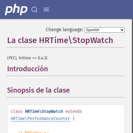
Change language:
La clase HRTime\StopWatch
¶
(PECL hrtime >= 0.4.3)
Introducción
¶
Sinopsis de la clase
¶
class
HRTime\StopWatch
extends
HRTime\PerformanceCounter
{
/* Métodos */