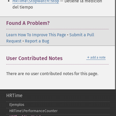
HRTime\StopWatch::stop
— Detiene la medición
del tiempo
Found A Problem?
Learn How To Improve This Page
•
Submit a Pull
Request
•
Report a Bug
＋
User Contributed Notes
add a note
There are no user contributed notes for this page.
HRTime
Ejemplos
HRTime\PerformanceCounter