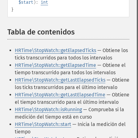
$start
):
int
}
Tabla de contenidos
¶
HRTime\StopWatch::getElapsedTicks
— Obtiene los
ticks transcurridos para todos los intervalos
HRTime\StopWatch::getElapsedTime
— Obtiene el
tiempo transcurrido para todos los intervalos
HRTime\StopWatch::getLastElapsedTicks
— Obtiene
los ticks transcurridos para el último intervalo
HRTime\StopWatch::getLastElapsedTime
— Obtiene
el tiempo transcurrido para el último intervalo
HRTime\StopWatch::isRunning
— Comprueba si la
medición del tiempo está en curso
HRTime\StopWatch::start
— Inicia la medición del
tiempo