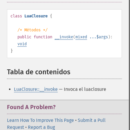
class
LuaClosure
{
/* Métodos */
public
function
__invoke
(
mixed
...$args
):
void
}
Tabla de contenidos
¶
LuaClosure::__invoke
— Invoca el luaclosure
Found A Problem?
Learn How To Improve This Page
•
Submit a Pull
Request
•
Report a Bug