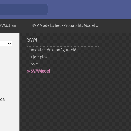
SVM::train
SVMModel::checkProbabilityModel »
SVM
Instalación/Configuración
Ejemplos
SVM
SVMModel
nca