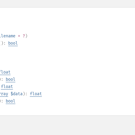
ilename
= ?
)
():
bool
float
):
bool
:
float
rray
$data
):
float
):
bool