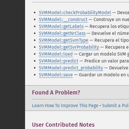
SVMModel::checkProbabilityModel
— Devuel
SVMModel::__construct
— Construye un nu
SVMModel::getLabels
— Recupera los etique
SVMModel::getNrClass
— Devuelve el númer
SVMModel::getSvmType
— Recupera el tipo
SVMModel::getSvrProbability
— Recupera el 
SVMModel::load
— Cargar un modelo SVM 
SVMModel::predict
— Predice un valor para 
SVMModel::predict_probability
— Devuelve 
SVMModel::save
— Guardar un modelo en u
Found A Problem?
Learn How To Improve This Page
•
Submit a Pul
User Contributed Notes