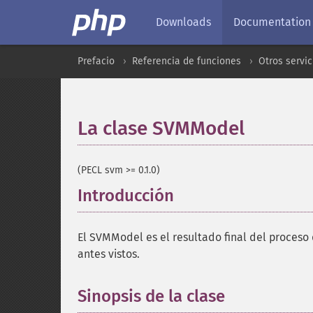
Downloads
Documentation
Prefacio
Referencia de funciones
Otros servic
La clase SVMModel
¶
(PECL svm >= 0.1.0)
Introducción
¶
El SVMModel es el resultado final del proceso 
antes vistos.
Sinopsis de la clase
¶