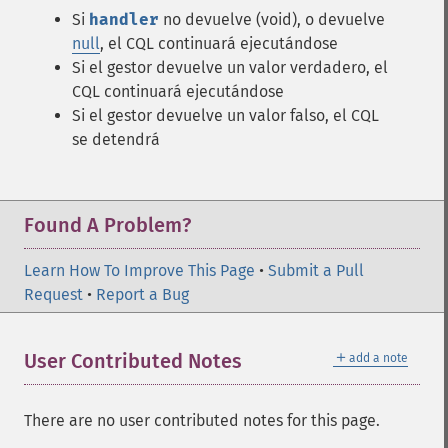
Si
handler
no devuelve (void), o devuelve
null
, el CQL continuará ejecutándose
Si el gestor devuelve un valor verdadero, el
CQL continuará ejecutándose
Si el gestor devuelve un valor falso, el CQL
se detendrá
Found A Problem?
Learn How To Improve This Page
•
Submit a Pull
Request
•
Report a Bug
＋
User Contributed Notes
add a note
There are no user contributed notes for this page.