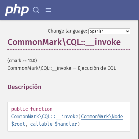
Change language:
CommonMark\CQL::__invoke
(cmark >= 1.1.0)
CommonMark\CQL::__invoke
—
Ejecución de CQL
Descripción
¶
public
function
CommonMark\CQL::__invoke
(
CommonMark\Node
$root
,
callable
$handler
)