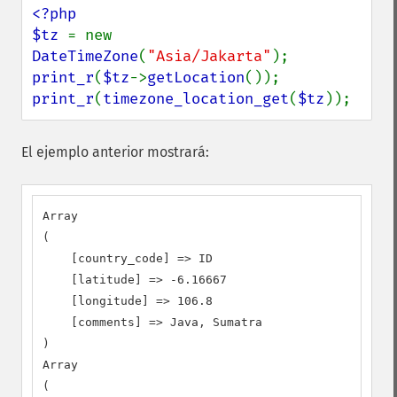
<?php

$tz 
= new 
DateTimeZone
(
"Asia/Jakarta"
print_r
(
$tz
->
getLocation
print_r
(
timezone_location_get
(
$tz
));
El ejemplo anterior mostrará:
Array

(

    [country_code] => ID

    [latitude] => -6.16667

    [longitude] => 106.8

    [comments] => Java, Sumatra

)

Array

(
