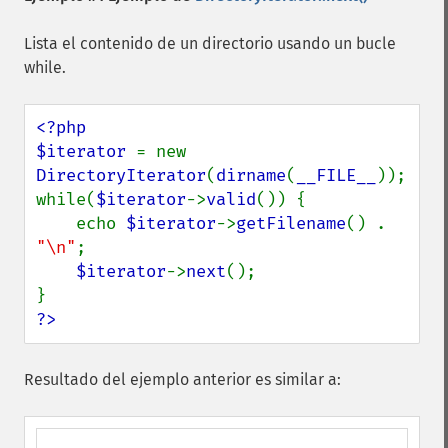
Lista el contenido de un directorio usando un bucle
while.
<?php

$iterator 
= new 
DirectoryIterator
(
dirname
(
__FILE__
));

while(
$iterator
->
valid
()) {

    echo 
$iterator
->
getFilename
() . 
"\n"
;

$iterator
->
next
();

?>
Resultado del ejemplo anterior es similar a: