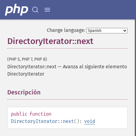
Change language:
DirectoryIterator::next
(PHP 5, PHP 7, PHP 8)
DirectoryIterator::next
—
Avanza al siguiente elemento
DirectoryIterator
Descripción
¶
public
function
DirectoryIterator::next
():
void