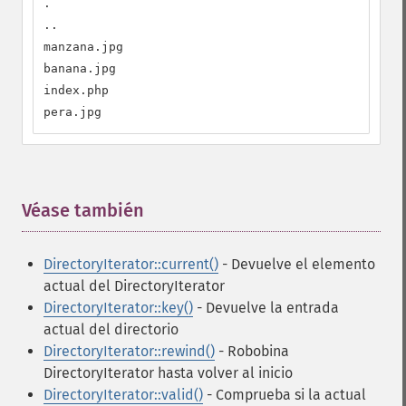
.

..

manzana.jpg

banana.jpg

index.php

pera.jpg
Véase también
¶
DirectoryIterator::current()
- Devuelve el elemento
actual del DirectoryIterator
DirectoryIterator::key()
- Devuelve la entrada
actual del directorio
DirectoryIterator::rewind()
- Robobina
DirectoryIterator hasta volver al inicio
DirectoryIterator::valid()
- Comprueba si la actual