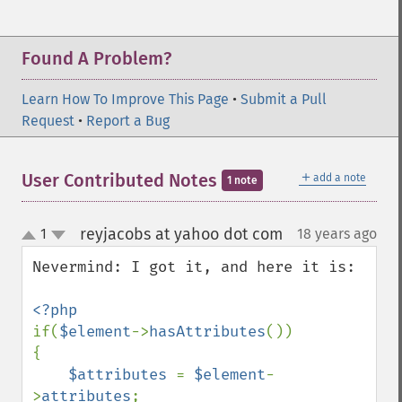
Found A Problem?
Learn How To Improve This Page
•
Submit a Pull
Request
•
Report a Bug
＋
User Contributed Notes
add a note
1 note
reyjacobs at yahoo dot com
1
18 years ago
¶
up
down
Nevermind: I got it, and here it is:

if(
$element
->
hasAttributes
())

{

$attributes 
= 
$element
-
>
attributes
;
