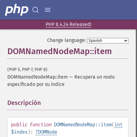
PHP 8.4.24 Released!
Change language:
DOMNamedNodeMap::item
(PHP 5, PHP 7, PHP 8)
DOMNamedNodeMap::item
—
Recupera un nodo
especificado por su índice
Descripción
¶
public
function
DOMNamedNodeMap::item
(
int
$index
):
?
DOMNode