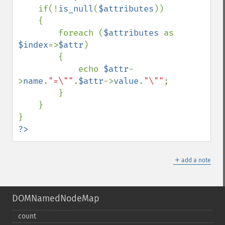
    if(!
is_null
(
$attributes
))

    {

        foreach (
$attributes 
as 
$index
=>
$attr
)

        {

            echo 
$attr
-
>
name
.
"=\""
.
$attr
->
value
.
"\""
;

        }

    }

?>
＋
add a note
DOMNamedNodeMap
count