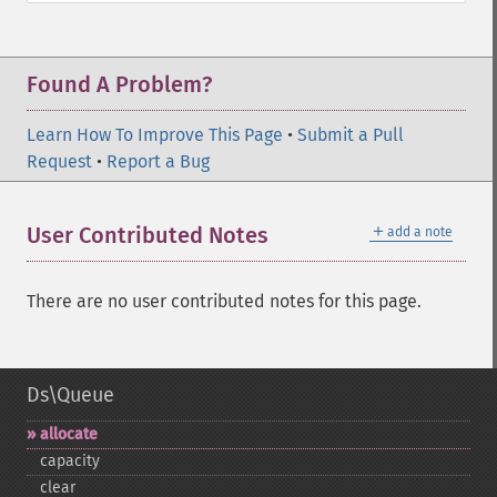
Found A Problem?
Learn How To Improve This Page
•
Submit a Pull
Request
•
Report a Bug
＋
User Contributed Notes
add a note
There are no user contributed notes for this page.
Ds\Queue
allocate
capacity
clear