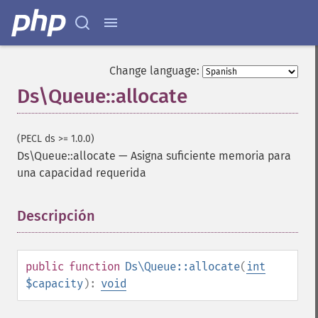
Change language:
Ds\Queue::allocate
(PECL ds >= 1.0.0)
Ds\Queue::allocate
—
Asigna suficiente memoria para
una capacidad requerida
Descripción
¶
public
function
Ds\Queue::allocate
(
int
$capacity
):
void