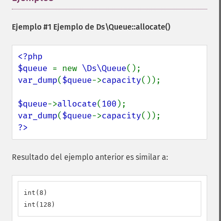
Ejemplo #1 Ejemplo de
Ds\Queue::allocate()
<?php

$queue 
= new 
\Ds\Queue
var_dump
(
$queue
->
capacity
());

$queue
->
allocate
(
100
var_dump
(
$queue
->
capacity
?>
Resultado del ejemplo anterior es similar a:
int(8)

int(128)