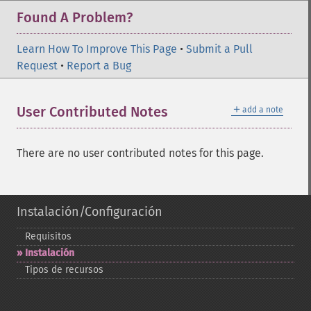
Found A Problem?
Learn How To Improve This Page
•
Submit a Pull
Request
•
Report a Bug
＋
User Contributed Notes
add a note
There are no user contributed notes for this page.
Instalación/Configuración
Requisitos
Instalación
Tipos de recursos