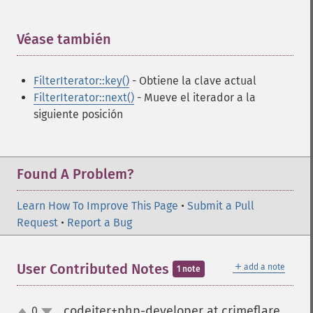
Véase también
¶
FilterIterator::key()
- Obtiene la clave actual
FilterIterator::next()
- Mueve el iterador a la
siguiente posición
Found A Problem?
Learn How To Improve This Page
•
Submit a Pull
Request
•
Report a Bug
＋
User Contributed Notes
add a note
1 note
codeiter+php-developer at crimeflare
0