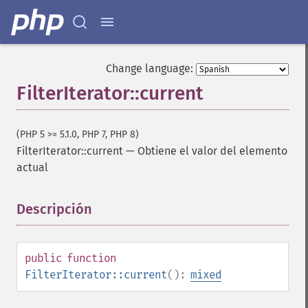
Change language:
FilterIterator::current
(PHP 5 >= 5.1.0, PHP 7, PHP 8)
FilterIterator::current
—
Obtiene el valor del elemento
actual
Descripción
¶
public
function
FilterIterator::current
():
mixed