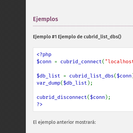
Ejemplos
¶
Ejemplo #1 Ejemplo de
cubrid_list_dbs()
<?php

$conn 
= 
cubrid_connect
(
"localhos
$db_list 
= 
cubrid_list_dbs
(
$conn
var_dump
(
$db_list
);

cubrid_disconnect
(
$conn
?>
El ejemplo anterior mostrará: