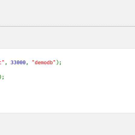
t"
, 
33000
, 
"demodb"
);
