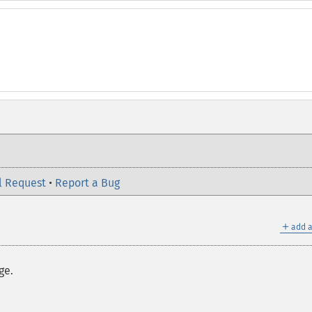
l Request
•
Report a Bug
＋
add a
ge.