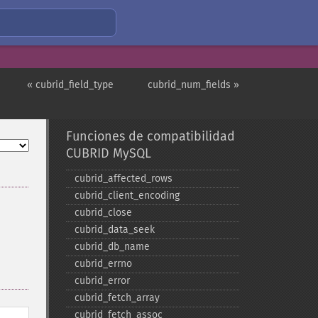
« cubrid_field_type
cubrid_num_fields »
Funciones de compatibilidad
CUBRID MySQL
cubrid_​affected_​rows
cubrid_​client_​encoding
cubrid_​close
cubrid_​data_​seek
cubrid_​db_​name
cubrid_​errno
cubrid_​error
cubrid_​fetch_​array
cubrid_​fetch_​assoc