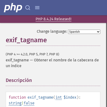
PHP 8.4.24 Released!
Change language:
exif_tagname
(PHP 4 >= 4.2.0, PHP 5, PHP 7, PHP 8)
exif_tagname
—
Obtener el nombre de la cabecera de
un índice
Descripción
¶
function
exif_tagname
(
int
$index
):
string
|
false