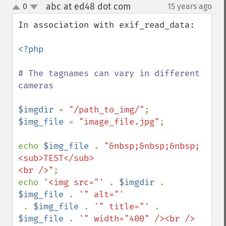
abc at ed48 dot com
0
15 years ago
¶
up
down
In association with exif_read_data:

<?php

# The tagnames can vary in different 
cameras

$imgdir 
= 
"/path_to_img/"
$img_file 
= 
"image_file.jpg"
;

echo 
$img_file 
. 
"&nbsp;&nbsp;&nbsp;
<sub>TEST</sub>

<br />"
;

echo 
'<img src="' 
. 
$imgdir 
. 
$img_file 
. 
'" alt="'

. 
$img_file 
. 
'" title="' 
. 
$img_file 
. 
'" width="400" /><br />