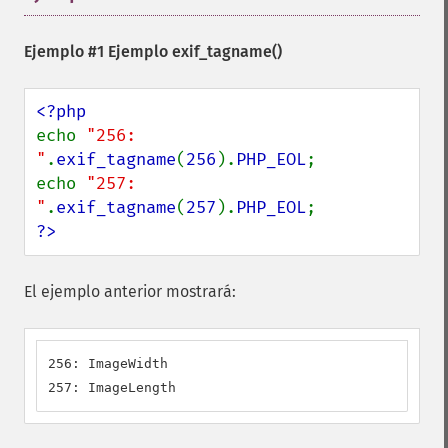
Ejemplo #1 Ejemplo
exif_tagname()
echo 
"256: 
"
.
exif_tagname
(
256
).
PHP_EOL
;

echo 
"257: 
"
.
exif_tagname
(
257
).
PHP_EOL
?>
El ejemplo anterior mostrará:
256: ImageWidth

257: ImageLength