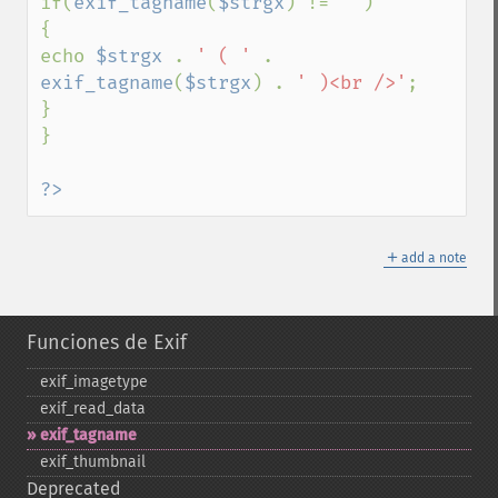
if(
exif_tagname
(
$strgx
) != 
""
)

{

echo 
$strgx 
. 
' ( ' 
. 
exif_tagname
(
$strgx
) . 
' )<br />'
;

}

}

?>
＋
add a note
Funciones de Exif
exif_​imagetype
exif_​read_​data
exif_​tagname
exif_​thumbnail
Deprecated