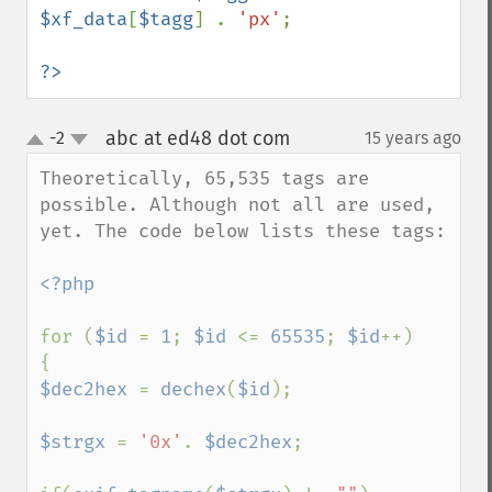
$xf_data
[
$tagg
] . 
'px'
;

?>
abc at ed48 dot com
-2
15 years ago
¶
up
down
Theoretically, 65,535 tags are 
possible. Although not all are used, 
yet. The code below lists these tags:

<?php

for (
$id 
= 
1
; 
$id 
<= 
65535
; 
$id
++)

$dec2hex 
= 
dechex
(
$id
);

$strgx 
= 
'0x'
. 
$dec2hex
;
