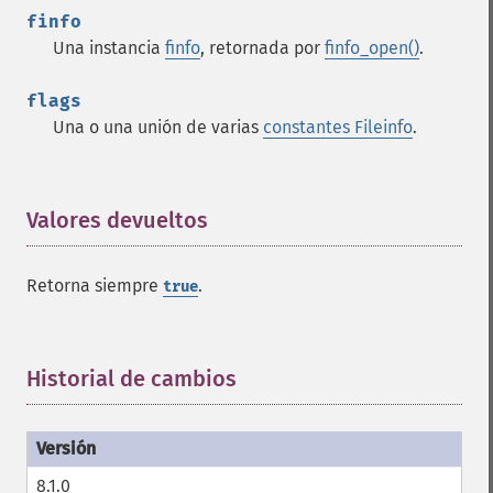
finfo
Una instancia
finfo
, retornada por
finfo_open()
.
flags
Una o una unión de varias
constantes Fileinfo
.
Valores devueltos
¶
Retorna siempre
.
true
Historial de cambios
¶
8.1.0