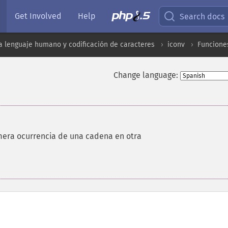
Get Involved
Help
Search docs
a lenguaje humano y codificación de caracteres
iconv
Funcione
Change language:
imera ocurrencia de una cadena en otra