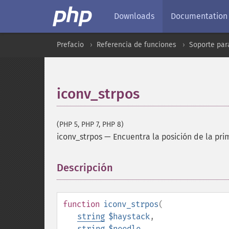
Downloads
Documentation
Prefacio
Referencia de funciones
Soporte par
iconv_strpos
(PHP 5, PHP 7, PHP 8)
iconv_strpos
—
Encuentra la posición de la pr
Descripción
¶
function
iconv_strpos
(
string
$haystack
,
string
$needle
,