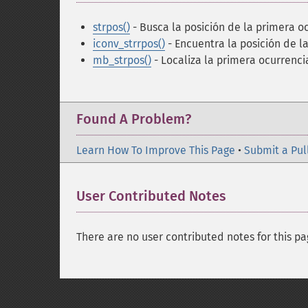
strpos()
- Busca la posición de la primera oc
iconv_strrpos()
- Encuentra la posición de 
mb_strpos()
- Localiza la primera ocurrenc
Found A Problem?
Learn How To Improve This Page
•
Submit a Pul
User Contributed Notes
There are no user contributed notes for this pa