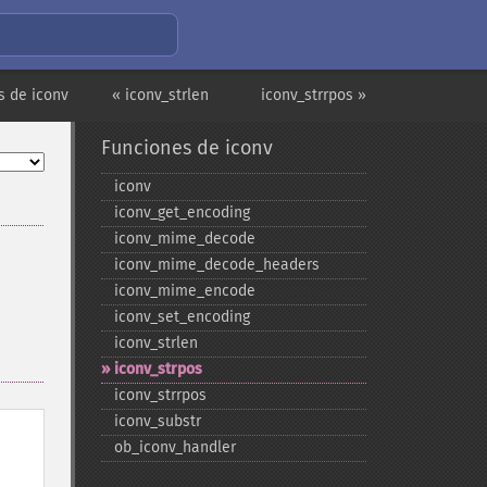
s de iconv
« iconv_strlen
iconv_strrpos »
Funciones de iconv
iconv
iconv_​get_​encoding
iconv_​mime_​decode
iconv_​mime_​decode_​headers
iconv_​mime_​encode
iconv_​set_​encoding
iconv_​strlen
iconv_​strpos
iconv_​strrpos
iconv_​substr
ob_​iconv_​handler