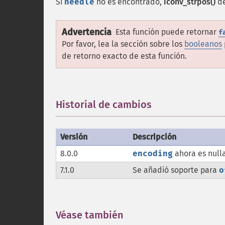
Si
needle
no es encontrado,
iconv_strpos()
de
Advertencia
Esta función puede retornar
f
Por favor, lea la sección sobre los
booleanos
de retorno exacto de esta función.
Historial de cambios
¶
Versión
Descripción
8.0.0
encoding
ahora es null
7.1.0
Se añadió soporte para
o
Véase también
¶