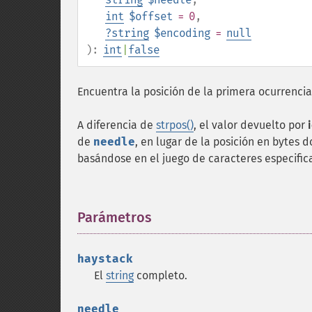
int
$offset
= 0
,
?
string
$encoding
=
null
):
int
|
false
Encuentra la posición de la primera ocurrenci
A diferencia de
strpos()
, el valor devuelto por
de
needle
, en lugar de la posición en bytes
basándose en el juego de caracteres especifi
Parámetros
¶
haystack
El
string
completo.
needle