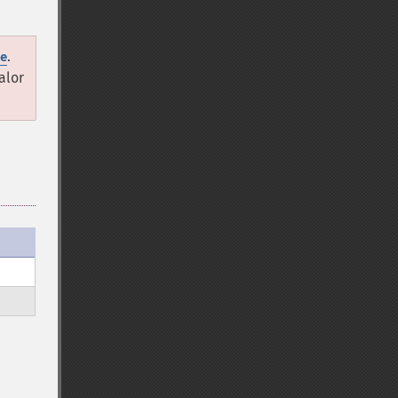
.
e
alor