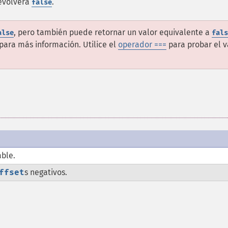
volverá
.
false
, pero también puede retornar un valor equivalente a
alse
fals
para más información. Utilice el
operador ===
para probar el v
able.
ffset
s negativos.