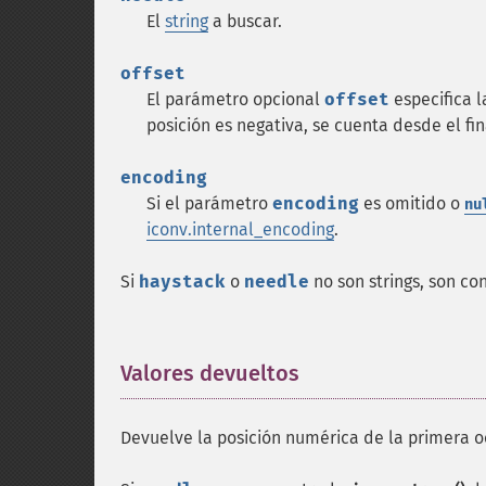
El
string
a buscar.
offset
El parámetro opcional
offset
especifica l
posición es negativa, se cuenta desde el fi
encoding
Si el parámetro
encoding
es omitido o
nu
iconv.internal_encoding
.
Si
haystack
o
needle
no son strings, son co
Valores devueltos
¶
Devuelve la posición numérica de la primera 