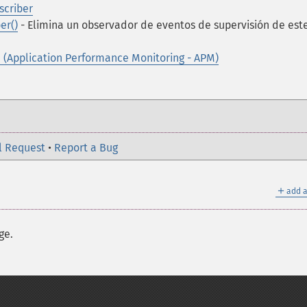
criber
er()
- Elimina un observador de eventos de supervisión de est
 (Application Performance Monitoring - APM)
l Request
•
Report a Bug
＋
add a
ge.