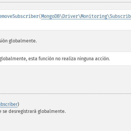
emoveSubscriber
(
MongoDB\Driver\Monitoring\Subscrib
isión globalmente.
globalmente, esta función no realiza ninguna acción.
bscriber
)
e se desregistrará globalmente.