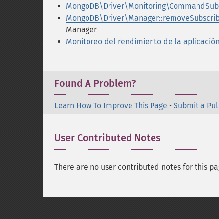
MongoDB\Driver\Monitoring\CommandSubs
MongoDB\Driver\Manager::removeSubscrib
Manager
Monitoreo del rendimiento de la aplicación
Found A Problem?
Learn How To Improve This Page
•
Submit a Pul
User Contributed Notes
There are no user contributed notes for this pa