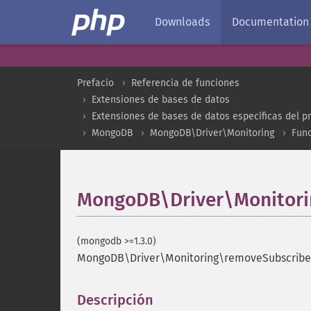
Downloads
Documentation
Prefacio
Referencia de funciones
Extensiones de bases de datos
Extensiones de bases de datos específicas del p
MongoDB
MongoDB\Driver\Monitoring
Fun
MongoDB\Driver\Monitori
(mongodb >=1.3.0)
MongoDB\Driver\Monitoring\removeSubscribe
Descripción
¶