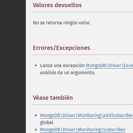
Valores devueltos
¶
No se retorna ningún valor.
Errores/Excepciones
¶
Lanza una excepción
MongoDB\Driver\Exce
análisis de un argumento.
Véase también
¶
MongoDB\Driver\Monitoring\addSubscriber
global
MongoDB\Driver\Monitoring\Subscriber