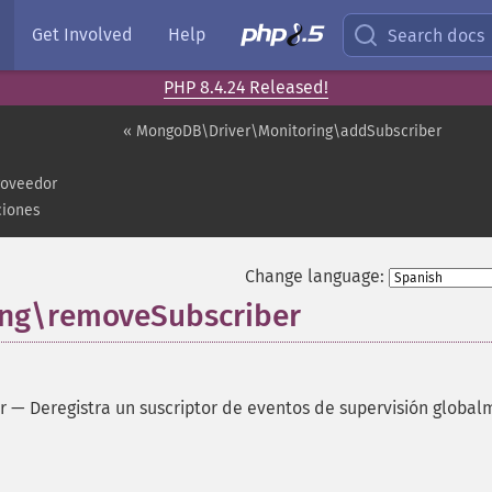
Get Involved
Help
Search docs
PHP 8.4.24 Released!
« MongoDB\Driver\Monitoring\addSubscriber
roveedor
ciones
Change language:
ng\removeSubscriber
r
—
Deregistra un suscriptor de eventos de supervisión globa