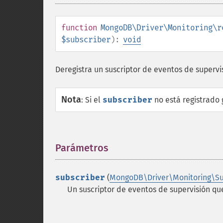
function
MongoDB\Driver\Monitoring\r
$subscriber
):
void
Deregistra un suscriptor de eventos de superv
Nota
:
Si el
subscriber
no está registrado 
Parámetros
¶
subscriber
(
MongoDB\Driver\Monitoring\Su
Un suscriptor de eventos de supervisión qu