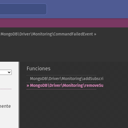
MongoDB\Driver\Monitoring\CommandFailedEvent »
Funciones
MongoDB\Driver\Monitoring\addSubscriber
MongoDB\Driver\Monitoring\removeSubscriber
lmente