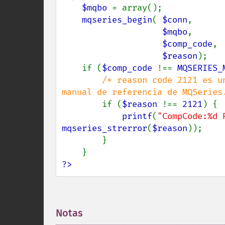
    $mqbo 
= array();

mqseries_begin
( 
$conn
,

$mqbo
,

$comp_code
,

$reason
);

    if (
$comp_code 
!== 
MQSERIES_
/* reason code 2121 es u
manual de referencia de MQSeries.
if (
$reason 
!== 
2121
) {

printf
(
"CompCode:%d 
mqseries_strerror
(
$reason
));

        }

?>
Notas
¶