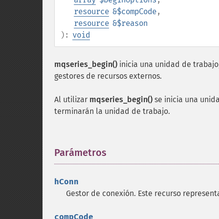
resource
&$compCode
,
resource
&$reason
):
void
mqseries_begin()
inicia una unidad de trabajo
gestores de recursos externos.
Al utilizar
mqseries_begin()
se inicia una unid
terminarán la unidad de trabajo.
Parámetros
¶
hConn
Gestor de conexión.
Este recurso representa
compCode