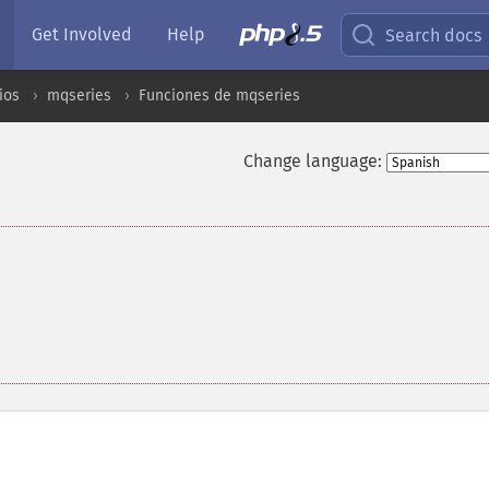
Get Involved
Help
Search docs
ios
mqseries
Funciones de mqseries
Change language: