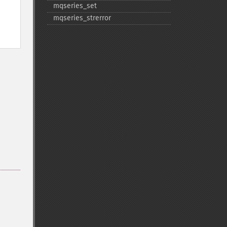
mqseries_​set
mqseries_​strerror
e