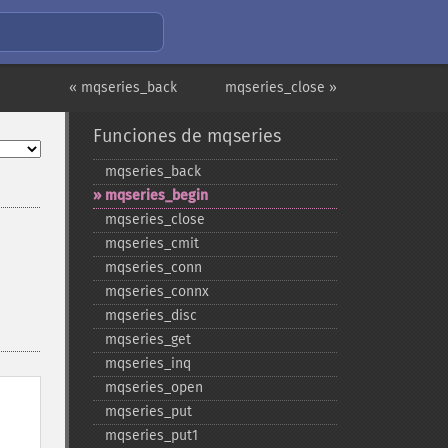
« mqseries_back
mqseries_close »
Funciones de mqseries
mqseries_​back
mqseries_​begin
mqseries_​close
mqseries_​cmit
mqseries_​conn
mqseries_​connx
mqseries_​disc
mqseries_​get
mqseries_​inq
mqseries_​open
mqseries_​put
mqseries_​put1