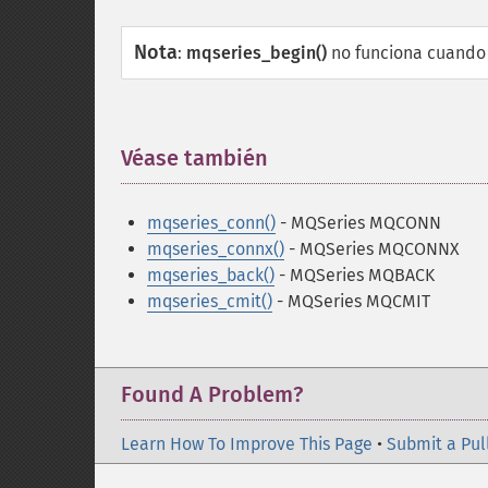
Nota
:
mqseries_begin()
no funciona cuando u
Véase también
¶
mqseries_conn()
- MQSeries MQCONN
mqseries_connx()
- MQSeries MQCONNX
mqseries_back()
- MQSeries MQBACK
mqseries_cmit()
- MQSeries MQCMIT
Found A Problem?
Learn How To Improve This Page
•
Submit a Pul