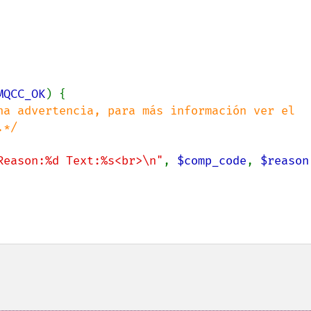
MQCC_OK
) {

na advertencia, para más información ver el 
*/

Reason:%d Text:%s<br>\n"
, 
$comp_code
, 
$reason