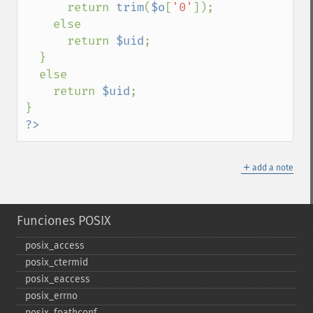
      return 
trim
(
$o
[
'0'
]);

    else

      return 
$uid
;

  }

  else

    return 
$uid
;

?>
＋
add a note
Funciones POSIX
posix_​access
posix_​ctermid
posix_​eaccess
posix_​errno
posix_​fpathconf