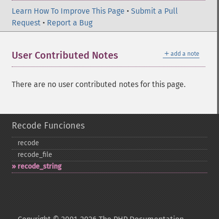
Learn How To Improve This Page
•
Submit a Pull
Request
•
Report a Bug
＋
User Contributed Notes
add a note
There are no user contributed notes for this page.
Recode Funciones
recode
recode_​file
recode_​string