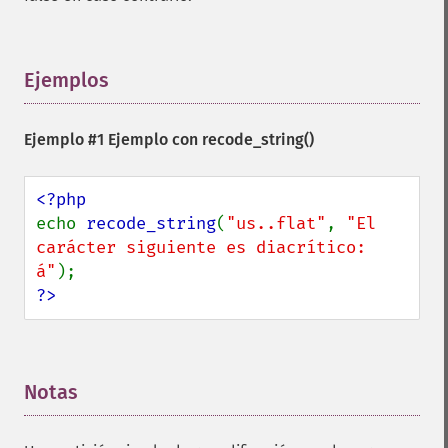
Ejemplos
¶
Ejemplo #1 Ejemplo con
recode_string()
echo 
recode_string
(
"us..flat"
, 
"El 
carácter siguiente es diacrítico: 
á"
?>
Notas
¶