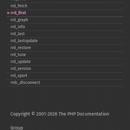
rrd_​fetch
rrd_​first
rrd_​graph
rrd_​info
rrd_​last
rrd_​lastupdate
rrd_​restore
rrd_​tune
rrd_​update
rrd_​version
rrd_​xport
rrdc_​disconnect
Copyright © 2001-2026 The PHP Documentation
Group