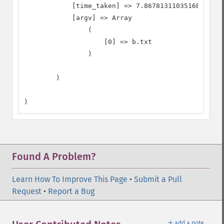
            [time_taken] => 7.8678131103516E-6

            [argv] => Array

                (

                    [0] => b.txt

                )

        )

)
Found A Problem?
Learn How To Improve This Page
•
Submit a Pull
Request
•
Report a Bug
＋
add a note