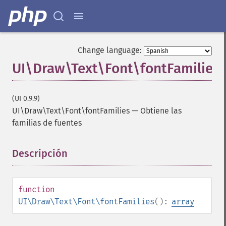
Change language:
UI\Draw\Text\Font\fontFamilies
(UI 0.9.9)
UI\Draw\Text\Font\fontFamilies
—
Obtiene las
familias de fuentes
Descripción
¶
function
UI\Draw\Text\Font\fontFamilies
():
array