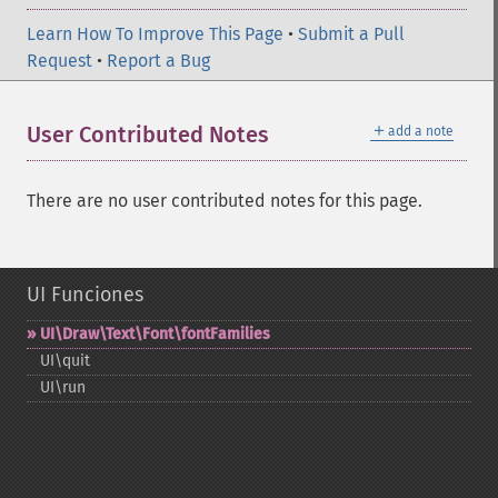
Learn How To Improve This Page
•
Submit a Pull
Request
•
Report a Bug
＋
User Contributed Notes
add a note
There are no user contributed notes for this page.
UI Funciones
UI\Draw\Text\Font\fontFamilies
UI\quit
UI\run