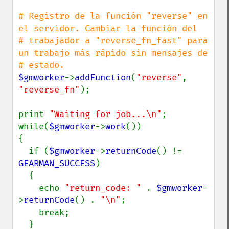
# Registro de la función "reverse" en 
el servidor. Cambiar la función del

# trabajador a "reverse_fn_fast" para 
un trabajo más rápido sin mensajes de

$gmworker
->
addFunction
(
"reverse"
, 
"reverse_fn"
);

print 
"Waiting for job...\n"
;

while(
$gmworker
->
work
())

{

  if (
$gmworker
->
returnCode
() != 
GEARMAN_SUCCESS
)

  {

    echo 
"return_code: " 
. 
$gmworker
-
>
returnCode
() . 
"\n"
;

    break;

  }
