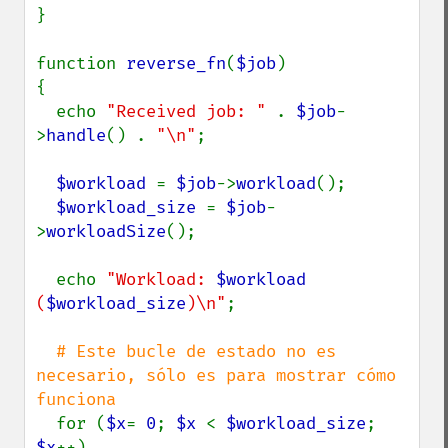
}

function 
reverse_fn
(
$job
)

{

  echo 
"Received job: " 
. 
$job
-
>
handle
() . 
"\n"
;

$workload 
= 
$job
->
workload
();

$workload_size 
= 
$job
-
>
workloadSize
();

  echo 
"Workload: 
$workload
(
$workload_size
)\n"
;

# Este bucle de estado no es 
necesario, sólo es para mostrar cómo 
funciona

for (
$x
= 
0
; 
$x 
< 
$workload_size
; 
$x
++)
