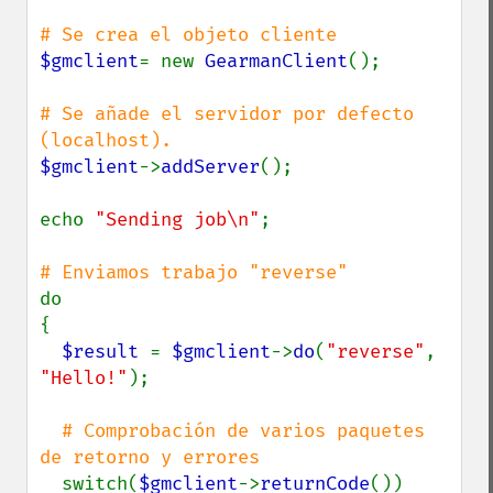
$gmclient
= new 
GearmanClient
();

# Se añade el servidor por defecto 
$gmclient
->
addServer
();

echo 
"Sending job\n"
;

do

{

$result 
= 
$gmclient
->
do
(
"reverse"
, 
"Hello!"
);

# Comprobación de varios paquetes 
de retorno y errores

switch(
$gmclient
->
returnCode
())
