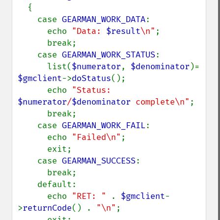
  {

    case 
GEARMAN_WORK_DATA
:

      echo 
"Data: 
$result
\n"
;

      break;

    case 
GEARMAN_WORK_STATUS
:

      list(
$numerator
, 
$denominator
)= 
$gmclient
->
doStatus
();

      echo 
"Status: 
$numerator
/
$denominator
 complete\n"
;

      break;

    case 
GEARMAN_WORK_FAIL
:

      echo 
"Failed\n"
;

      exit;

    case 
GEARMAN_SUCCESS
:

      break;

    default:

      echo 
"RET: " 
. 
$gmclient
-
>
returnCode
() . 
"\n"
;

      exit;
