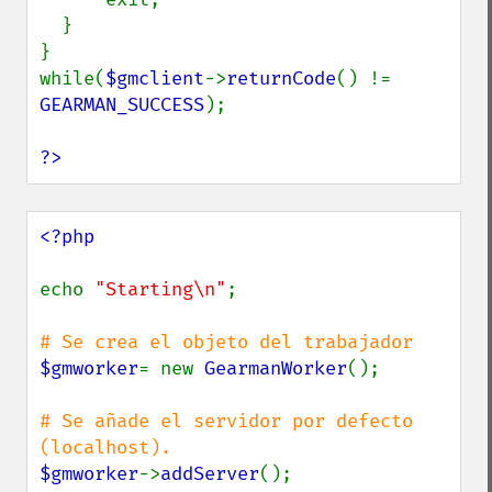
  }

}

while(
$gmclient
->
returnCode
() != 
GEARMAN_SUCCESS
);

?>
<?php

echo 
"Starting\n"
;

$gmworker
= new 
GearmanWorker
();

# Se añade el servidor por defecto 
$gmworker
->
addServer
();
