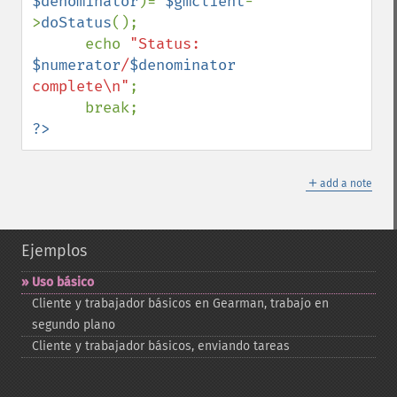
$denominator
)= 
$gmclient
-
>
doStatus
();

      echo 
"Status: 
$numerator
/
$denominator
complete\n"
;

?>
＋
add a note
Ejemplos
Uso básico
Cliente y trabajador básicos en Gearman, trabajo en
segundo plano
Cliente y trabajador básicos, enviando tareas