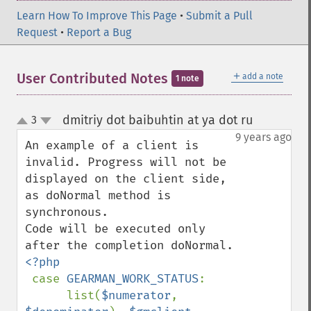
Learn How To Improve This Page
•
Submit a Pull
Request
•
Report a Bug
＋
User Contributed Notes
add a note
1 note
dmitriy dot baibuhtin at ya dot ru
3
¶
up
down
9 years ago
An example of a client is 
invalid. Progress will not be 
displayed on the client side, 
as doNormal method is 
synchronous.

Code will be executed only 
<?php 

case 
GEARMAN_WORK_STATUS
:

      list(
$numerator
, 