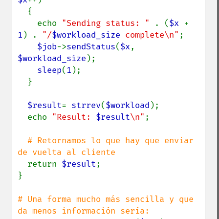
  {

    echo 
"Sending status: " 
. (
$x 
+ 
1
) . 
"/
$workload_size
 complete\n"
;

$job
->
sendStatus
(
$x
, 
$workload_size
);

sleep
(
1
);

  }

$result
= 
strrev
(
$workload
);

  echo 
"Result: 
$result
\n"
;

# Retornamos lo que hay que enviar 
de vuelta al cliente

return 
$result
;

}

# Una forma mucho más sencilla y que 