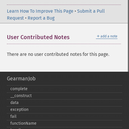
Learn How To Improve This Page
•
Submit a Pull
Request
•
Report a Bug
＋
User Contributed Notes
add a note
There are no user contributed notes for this page.
GearmanJob
complete
_​_​construct
data
exception
fail
functionName