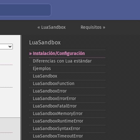
« LuaSandbox
Requisitos »
LuaSandbox
Instalación/Configuración
Diferencias con Lua estándar
Ejemplos
LuaSandbox
LuaSandboxFunction
LuaSandboxError
LuaSandboxErrorError
LuaSandboxFatalError
LuaSandboxMemoryError
LuaSandboxRuntimeError
LuaSandboxSyntaxError
LuaSandboxTimeoutError