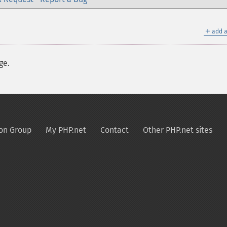
＋
add a
ge.
on Group
My PHP.net
Contact
Other PHP.net sites