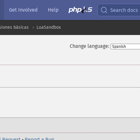
Get Involved
Help
Search docs
siones básicas
LuaSandbox
Change language:
¶
l Request
•
Report a Bug