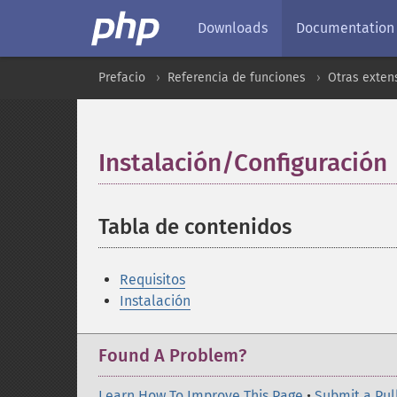
Downloads
Documentation
Prefacio
Referencia de funciones
Otras exten
Instalación/Configuración
Tabla de contenidos
¶
Requisitos
Instalación
Found A Problem?
Learn How To Improve This Page
•
Submit a Pul