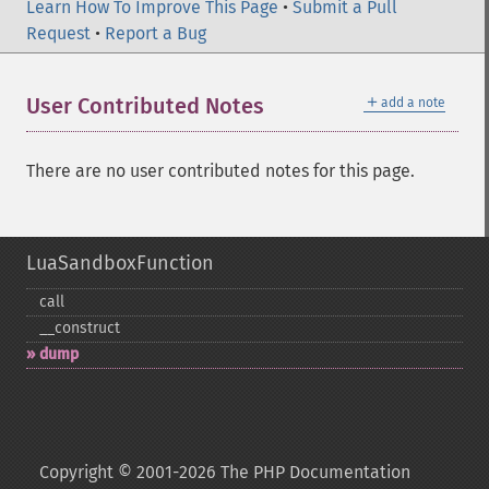
Learn How To Improve This Page
•
Submit a Pull
Request
•
Report a Bug
＋
User Contributed Notes
add a note
There are no user contributed notes for this page.
LuaSandboxFunction
call
_​_​construct
dump
Copyright © 2001-2026 The PHP Documentation