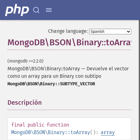
Change language:
MongoDB\BSON\Binary::toArray
(mongodb >=2.2.0)
MongoDB\BSON\Binary::toArray
—
Devuelve el vector
como un array para un Binary con subtipo
MongoDB\BSON\Binary::SUBTYPE_VECTOR
Descripción
¶
final
public
function
MongoDB\BSON\Binary::toArray
():
array