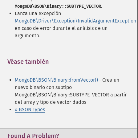
.
MongoDB\BSON\Binary::SUBTYPE_VECTOR
Lanza una excepción
MongoDB\Driver\Exception\InvalidArgumentException
en caso de error durante el análisis de un
argumento.
Véase también
¶
MongoDB\BSON\Binary::fromVector()
- Crea un
nuevo binario con subtipo
MongoDB\BSON\Binary::SUBTYPE_VECTOR a partir
del array y tipo de vector dados
» BSON Types
Found A Problem?