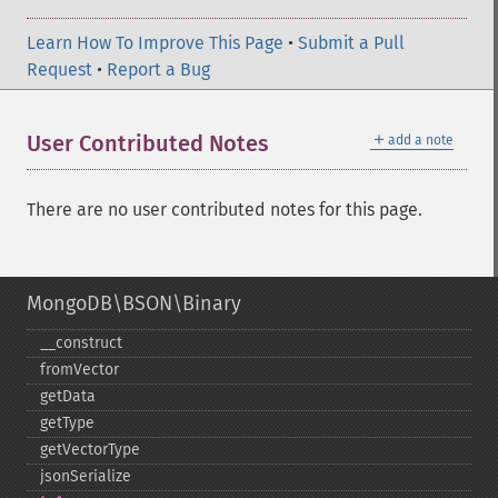
Learn How To Improve This Page
•
Submit a Pull
Request
•
Report a Bug
＋
User Contributed Notes
add a note
There are no user contributed notes for this page.
MongoDB\BSON\Binary
_​_​construct
fromVector
getData
getType
getVectorType
jsonSerialize