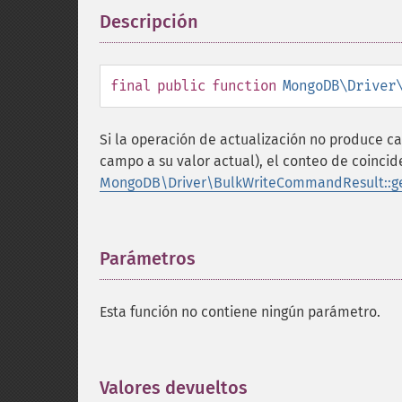
Descripción
¶
final
public
function
MongoDB\Driver
Si la operación de actualización no produce c
campo a su valor actual), el conteo de coinci
MongoDB\Driver\BulkWriteCommandResult::ge
Parámetros
¶
Esta función no contiene ningún parámetro.
Valores devueltos
¶