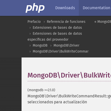
Downloads
Documentation
Prefacio
Referencia de funciones
« MongoDB
Extensiones de bases de datos
Extensiones de bases de datos
específicas del proveedor
MongoDB
MongoDB\Driver
MongoDB\Driver\BulkWriteCommandResult
MongoDB\Driver\BulkWri
(mongodb >=2.1.0)
MongoDB\Driver\BulkWriteCommandResult::g
seleccionados para actualización