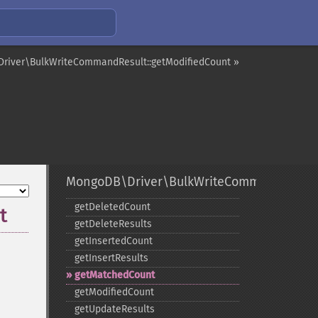
river\BulkWriteCommandResult::getModifiedCount »
MongoDB\Driver\BulkWriteCommandResult
getDeletedCount
t
getDeleteResults
getInsertedCount
getInsertResults
getMatchedCount
getModifiedCount
getUpdateResults