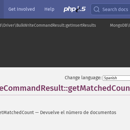
Get Involved
Help
Search docs
\Driver\BulkWriteCommandResult::getInsertResults
MongoDB\D
Change language:
teCommandResult::getMatchedCoun
etMatchedCount
—
Devuelve el número de documentos