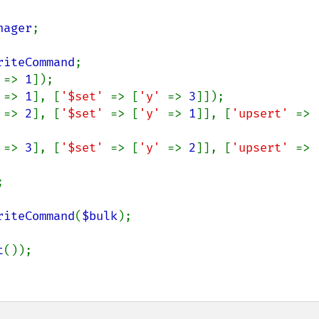
nager
;

riteCommand
 
=> 
1
 
=> 
1
], [
'$set' 
=> [
'y' 
=> 
3
 
=> 
2
], [
'$set' 
=> [
'y' 
=> 
1
]], [
'upsert' 
=> 
 
=> 
3
], [
'$set' 
=> [
'y' 
=> 
2
]], [
'upsert' 
=> 


riteCommand
(
$bulk
);

t
());
