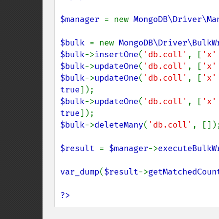
$manager 
= new 
MongoDB\Driver\Ma
$bulk 
= new 
MongoDB\Driver\BulkW
$bulk
->
insertOne
(
'db.coll'
, [
'x'
$bulk
->
updateOne
(
'db.coll'
, [
'x'
$bulk
->
updateOne
(
'db.coll'
, [
'x'
true
$bulk
->
updateOne
(
'db.coll'
, [
'x'
true
$bulk
->
deleteMany
(
'db.coll'
, []);
$result 
= 
$manager
->
executeBulkW
var_dump
(
$result
->
getMatchedCoun
?>