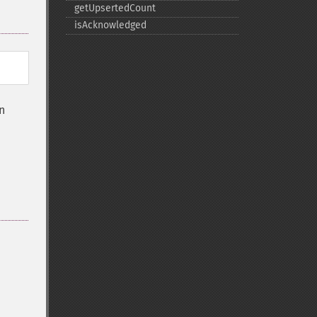
getUpsertedCount
isAcknowledged
n