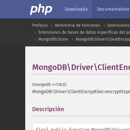
Downloads
Documentation
Prefacio
Referencia de funciones
Extensiones
Extensiones de bases de datos específicas del p
MongoDB\Driver
MongoDB\Driver\ClientEncryp
MongoDB\Driver\ClientEnc
(mongodb >=1.16.0)
MongoDB\Driver\ClientEncryption::encryptExp
Descripción
¶
final
public
function
MongoDB\Driver