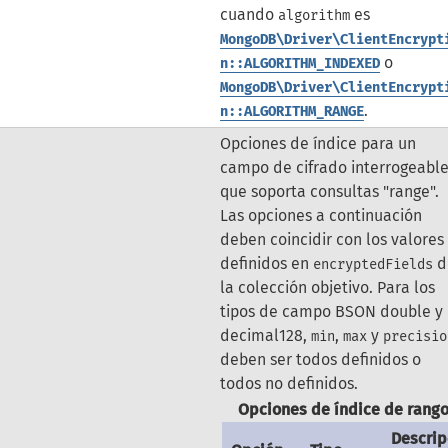
cuando
es
algorithm
MongoDB\Driver\ClientEncrypt
o
n::ALGORITHM_INDEXED
MongoDB\Driver\ClientEncrypt
.
n::ALGORITHM_RANGE
Opciones de índice para un
campo de cifrado interrogeabl
que soporta consultas "range".
Las opciones a continuación
deben coincidir con los valores
definidos en
d
encryptedFields
la colección objetivo. Para los
tipos de campo BSON double y
decimal128,
,
y
min
max
precisio
deben ser todos definidos o
todos no definidos.
Opciones de índice de rang
Descrip