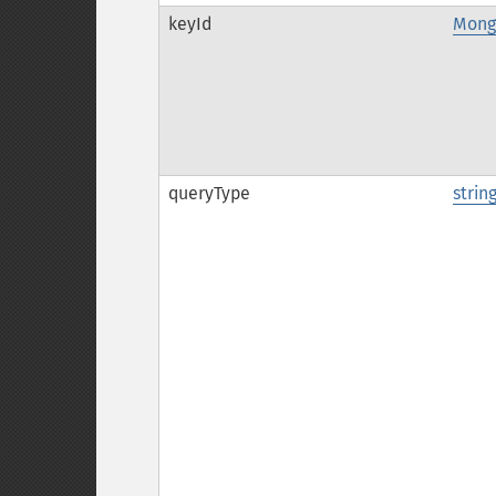
keyId
Mong
queryType
strin