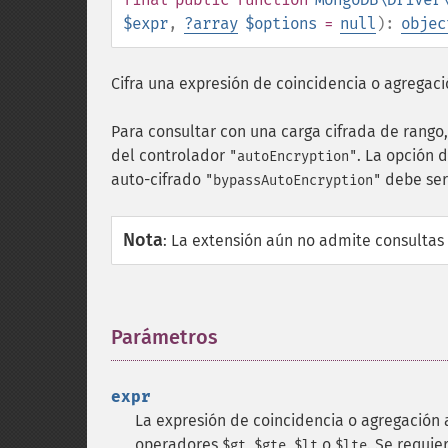
$expr
,
?
array
$options
=
null
):
objec
Cifra una expresión de coincidencia o agregaci
Para consultar con una carga cifrada de rango
del controlador
. La opción 
"autoEncryption"
auto-cifrado
debe se
"bypassAutoEncryption"
Nota
:
La extensión aún no admite consultas
Parámetros
¶
expr
La expresión de coincidencia o agregación 
operadores
,
,
o
. Se requi
$gt
$gte
$lt
$lte