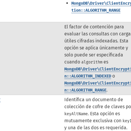
MongoDB\Driver\ClientEncr
tion::ALGORITHM_RANGE
El factor de contención para
evaluar las consultas con carga
útiles cifradas indexadas.
Esta
opción se aplica únicamente y
solo puede ser especificada
cuando
es
algorithm
MongoDB\Driver\ClientEncrypt
o
n::ALGORITHM_INDEXED
MongoDB\Driver\ClientEncrypt
.
n::ALGORITHM_RANGE
g
Identifica un documento de
colección de cofre de claves po
. Esta opción es
keyAltName
mutuamente exclusiva con
key
y una de las dos es requerida.