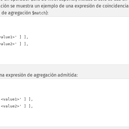
ación se muestra un ejemplo de una expresión de coincidencia
pa de agregación
):
$match
alue1>' ] ],

alue2>' ] ],

na expresión de agregación admitida:
<value1>' ] ],

<value2>' ] ],
