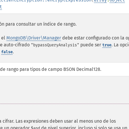
t
ón para consultar un índice de rango.
, el
MongoDB\Driver\Manager
debe estar configurado con la o
de auto-cifrado
puede ser
. La opc
"bypassQueryAnalysis"
true
r
.
false
 de rango para tipos de campo BSON Decimal128.
a cifrar. Las expresiones deben usar al menos uno de los
ere un operador
de nivel superior, incluso si solo se usa un
$and