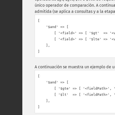
único operador de comparación.
A continu
admitida (se aplica a consultas y a la eta
[

    '$and' => [

        [ '<field>' => [ '$gt'  => '<v
        [ '<field>' => [ '$lte' => '<v
    ],

]
A continuación se muestra un ejemplo de u
[

    '$and' => [

        [ '$gte' => [ '<fieldPath>', '
        [ '$lt'  => [ '<fieldPath>', '
    ],

]