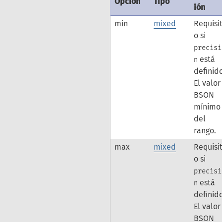
Opción
Tipo
ión
min
mixed
Requisi
o si
precisi
está
n
definid
El valor
BSON
mínimo
del
rango.
max
mixed
Requisi
o si
precisi
está
n
definid
El valor
BSON