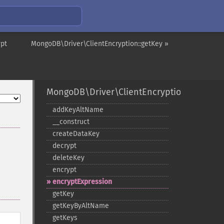
ypt
MongoDB\Driver\ClientEncryption::getKey »
MongoDB\Driver\ClientEncryption
addKeyAltName
_​_​construct
createDataKey
decrypt
deleteKey
encrypt
encryptExpression
getKey
getKeyByAltName
getKeys