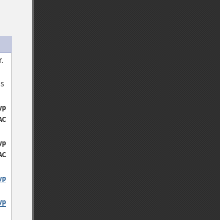
r.
es
yp
AC
yp
AC
yp
yp