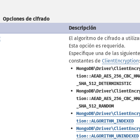
Opciones de cifrado
Descripción
g
El algoritmo de cifrado a utiliza
Esta opción es requerida.
Especifique una de las siguient
constantes de
ClientEncryption
:
MongoDB\Driver\ClientEncr
tion::AEAD_AES_256_CBC_HM
_SHA_512_DETERMINISTIC
MongoDB\Driver\ClientEncr
tion::AEAD_AES_256_CBC_HM
_SHA_512_RANDOM
MongoDB\Driver\ClientEncr
tion::ALGORITHM_INDEXED
MongoDB\Driver\ClientEncr
tion::ALGORITHM_UNINDEXED