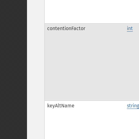
contentionFactor
int
keyAltName
strin