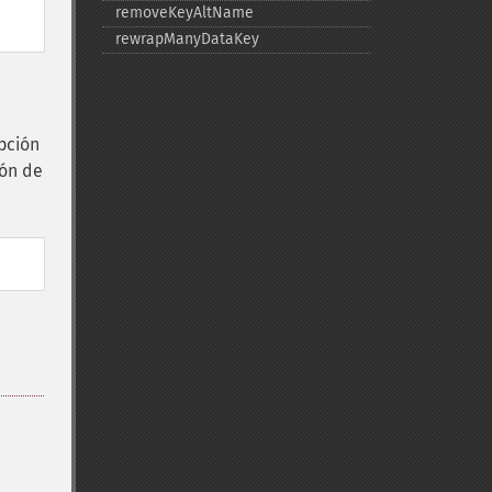
removeKeyAltName
rewrapManyDataKey
pción
ión de