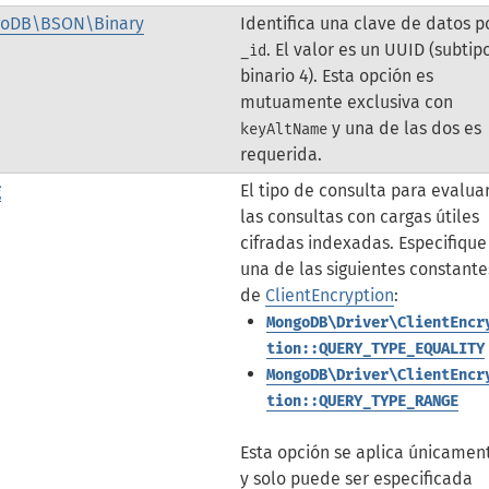
oDB\BSON\Binary
Identifica una clave de datos p
. El valor es un UUID (subtip
_id
binario 4). Esta opción es
mutuamente exclusiva con
y una de las dos es
keyAltName
requerida.
g
El tipo de consulta para evalua
las consultas con cargas útiles
cifradas indexadas. Especifique
una de las siguientes constante
de
ClientEncryption
:
MongoDB\Driver\ClientEncr
tion::QUERY_TYPE_EQUALITY
MongoDB\Driver\ClientEncr
tion::QUERY_TYPE_RANGE
Esta opción se aplica únicamen
y solo puede ser especificada