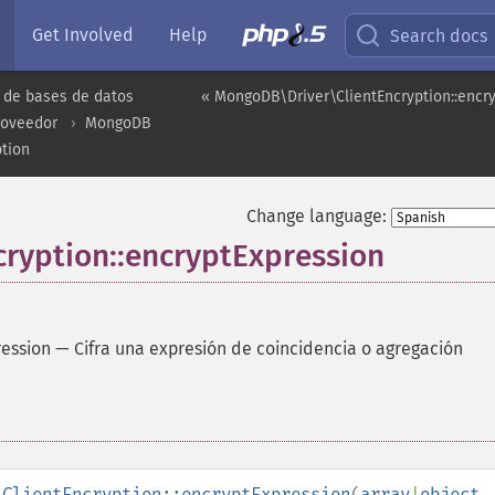
Get Involved
Help
Search docs
 de bases de datos
« MongoDB\Driver\ClientEncryption::encr
roveedor
MongoDB
tion
Change language:
ryption::encryptExpression
ression
—
Cifra una expresión de coincidencia o agregación
\ClientEncryption::encryptExpression
(
array
|
object