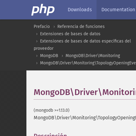
Downloads
Documentation
Prefacio
Referencia de funciones
Extensiones de bases de datos
Extensiones de bases de datos específicas del
proveedor
MongoDB
MongoDB\Driver\Monitoring
MongoDB\Driver\Monitoring\TopologyOpeningEve
MongoDB\Driver\Monitori
(mongodb >=1.13.0)
MongoDB\Driver\Monitoring\TopologyOpeningE