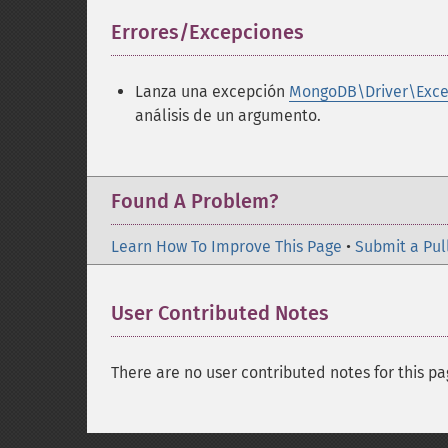
Errores/Excepciones
¶
Lanza una excepción
MongoDB\Driver\Exce
análisis de un argumento.
Found A Problem?
Learn How To Improve This Page
•
Submit a Pul
User Contributed Notes
There are no user contributed notes for this pa