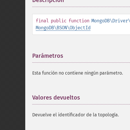
Descripción
¶
final
public
function
MongoDB\Driver
MongoDB\BSON\ObjectId
Parámetros
¶
Esta función no contiene ningún parámetro.
Valores devueltos
¶
Devuelve el identificador de la topología.