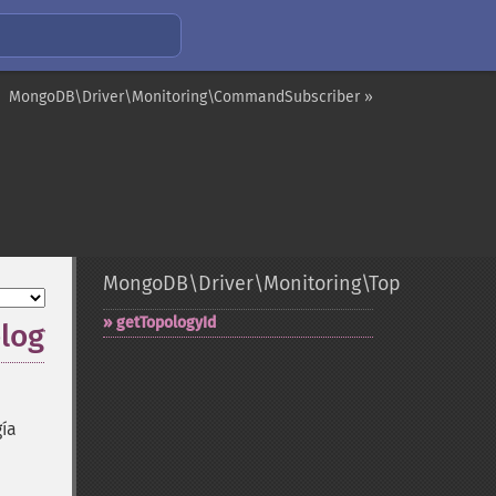
MongoDB\Driver\Monitoring\CommandSubscriber »
MongoDB\Driver\Monitoring\TopologyOpen
getTopologyId
logyId
gía