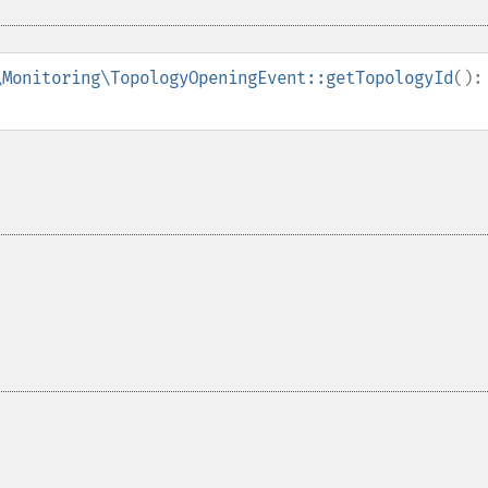
\Monitoring\TopologyOpeningEvent::getTopologyId
():