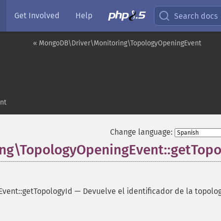
Get Involved
Help
Search docs
« MongoDB\Driver\Monitoring\TopologyOpeningEvent
nt
Change language:
ng\TopologyOpeningEvent::getTopo
vent::getTopologyId
—
Devuelve el identificador de la topolo