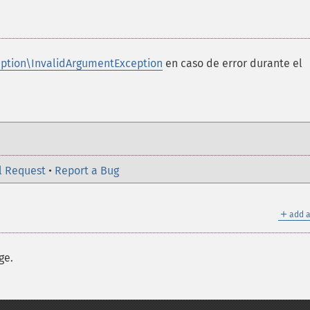
ption\InvalidArgumentException
en caso de error durante el
l Request
•
Report a Bug
＋
add a
ge.